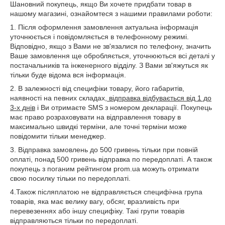
Шановний покупець, якщо Ви хочете придбати товар в
нашому магазині, ознайомтеся з нашими правилами роботи:
1. Після оформлення замовлення актуальна інформація
уточнюється і повідомляється в телефонному режимі.
Відповідно, якщо з Вами не зв'язалися по телефону, значить
Ваше замовлення ще обробляється, уточнюються всі деталі у
постачальників та інженерного відділу. З Вами зв'яжуться як
тільки буде відома вся інформація.
2. В залежності від специфіки товару, його габаритів,
наявності на певних складах,
відправка відбувається від 1 до
3-х днів
і Ви отримаєте SMS з номером декларації. Покупець
має право розраховувати на відправлення товару в
максимально швидкі терміни, але точні терміни може
повідомити тільки менеджер.
3. Відправка замовлень до 500 гривень тільки при повній
оплаті, понад 500 гривень відправка по передоплаті. А також
покупець з поганим рейтингом prom.ua можуть отримати
свою посилку тільки по передоплаті.
4.Також післяплатою не відправляється специфічна група
товарів, яка має велику вагу, обсяг, вразливість при
перевезеннях або іншу специфіку. Такі групи товарів
відправляються тільки по передоплаті.