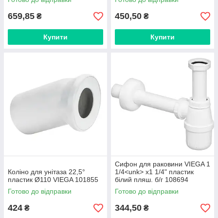
659,85
450,50
₴
₴
Купити
Купити
Сифон для раковини VIEGA 1
Коліно для унітаза 22,5°
1/4<unk> х1 1/4" пластик
пластик Ø110 VIEGA 101855
білий пляш. б/г 108694
Готово до відправки
Готово до відправки
424
344,50
₴
₴