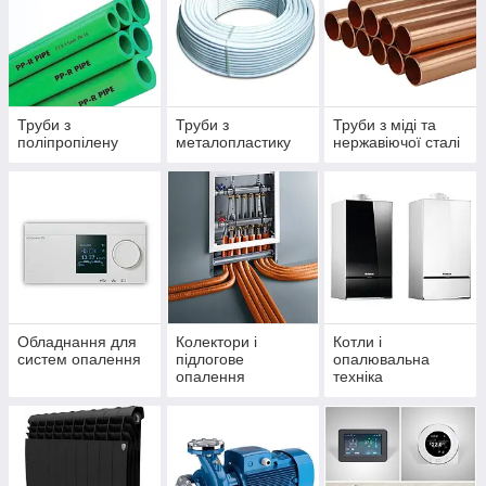
Труби з
Труби з
Труби з міді та
поліпропілену
металопластику
нержавіючої сталі
Обладнання для
Колектори і
Котли і
систем опалення
підлогове
опалювальна
опалення
техніка