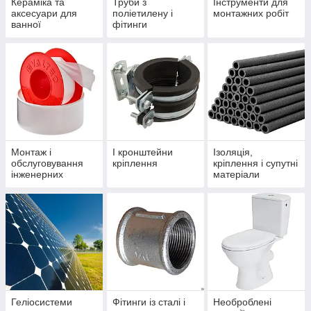
Кераміка та
Труби з
Інструменти для
аксесуари для
поліетилену і
монтажних робіт
ванної
фітинги
Монтаж і
І кронштейни
Ізоляція,
обслуговування
кріплення
кріплення і супутні
інженерних
матеріали
систем
Геліосистеми
Фітинги із сталі і
Необроблені