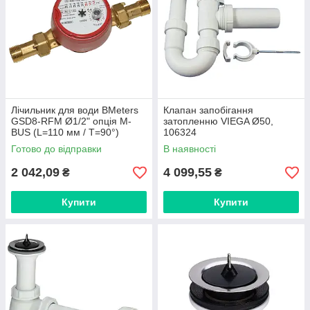
Лічильник для води BMeters
Клапан запобігання
GSD8-RFM Ø1/2" опція M-
затопленню VIEGA Ø50,
BUS (L=110 мм / T=90°)
106324
8MA00C12CSCMVS
Готово до відправки
В наявності
2 042,09
4 099,55
₴
₴
Купити
Купити