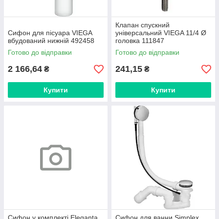
Клапан спускний
Сифон для пісуара VIEGA
універсальний VIEGA 11/4 Ø
вбудований нижній 492458
головка 111847
Готово до відправки
Готово до відправки
2 166,64
241,15
₴
₴
Купити
Купити
Сифон у комплекті Eleganta
Сифон для ванни Simplex