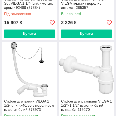
Set VIEGA 1 1/4<unk> метал.
VIEGA пластик перелив
хром 492489 (57884)
автомат 285357
Під замовлення
В наявності
15 907
2 226
₴
₴
Купити
Купити
Сифон для ванни VIEGA 1
Сифон для раковини VIEGA 1
1/2<unk> x40/50 з переливом
1/2"х1 1/2" пластик білий
пластик білий 573973
пляш. б/г 119270
(311537)
Готово до відправки
Готово до відправки