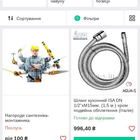
чавуну
позиції
Сортування
0
Фільтри
Шланг кухонний ISA DN
1/2"хМ15мм. (1,5 м.) хром
подвійна обплетення (Італія)
Нагороди сантехніка-
61800
Готово до відправки
монтажника
Послуга
996,40
₴
100
від
₴