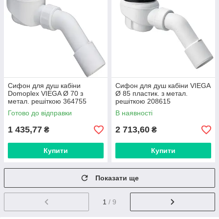
Сифон для душ кабіни
Сифон для душ кабіни VIEGA
Domoplex VIEGA Ø 70 з
Ø 85 пластик. з метал.
метал. решіткою 364755
решіткою 208615
Готово до відправки
В наявності
1 435,77
2 713,60
₴
₴
Купити
Купити
Показати ще
1
/ 9