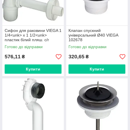
Сифон для раковини VIEGA 1
Клапан спускний
1/4<unk> x 1 1/2<unk>
універсальний Ø40 VIEGA
пластик білий пляш. с/г
102678
309312
Готово до відправки
Готово до відправки
576,11
320,65
₴
₴
Купити
Купити