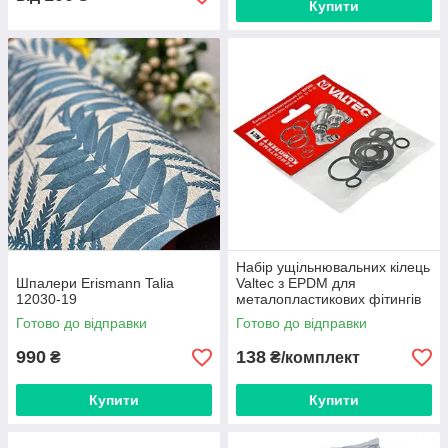
Купити
Набір ущільнювальних кілець
Шпалери Erismann Talia
Valtec з EPDM для
12030-19
металопластикових фітингів
(16-40 мм.) VT.KIT.1.1640
Готово до відправки
Готово до відправки
990
138
₴
₴/комплект
Купити
Купити