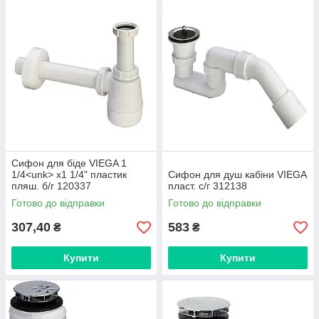
Сифон для біде VIEGA 1
1/4<unk> х1 1/4" пластик
Сифон для душ кабіни VIEGA
пляш. б/г 120337
пласт. с/г 312138
Готово до відправки
Готово до відправки
307,40
583
₴
₴
Купити
Купити