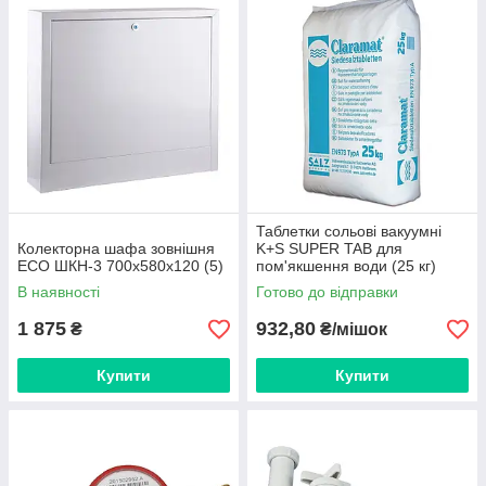
Таблетки сольові вакуумні
Колекторна шафа зовнішня
K+S SUPER TAB для
ECO ШКН-3 700x580x120 (5)
пом'якшення води (25 кг)
53793
В наявності
Готово до відправки
1 875
932,80
₴
₴/мішок
Купити
Купити