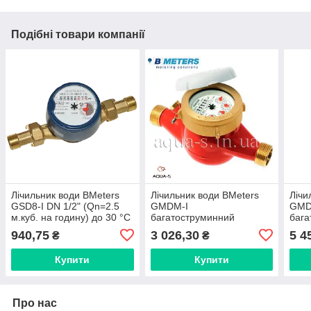
Подібні товари компанії
Лічильник води BMeters
Лічильник води BMeters
Лічи
GSD8-I DN 1/2" (Qn=2.5
GMDM-I
GMD
м.куб. на годину) до 30 °C
багатоструминний
бага
(Італія) База 110 мм.
мокрохід DN 1/2" (Qn =
мокр
940,75
3 026,30
5 4
₴
₴
2.5) до 90 °C (Італія)
10 м
GM
Купити
Купити
Про нас