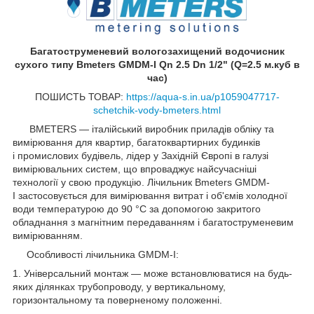
Багатоструменевий вологозахищений водочисник
сухого типу Bmeters GMDM-I Qn 2.5 Dn 1/2" (Q=2.5 м.куб в
час)
ПОШИСТЬ ТОВАР:
https://aqua-s.in.ua/p1059047717-
schetchik-vody-bmeters.html
BMETERS — італійський виробник приладів обліку та
вимірювання для квартир, багатоквартирних будинків
і промислових будівель, лідер у Західній Європі в галузі
вимірювальних систем, що впроваджує найсучасніші
технології у свою продукцію. Лічильник Bmeters GMDM-
I застосовується для вимірювання витрат і об'ємів холодної
води температурою до 90 °C за допомогою закритого
обладнання з магнітним передаванням і багатоструменевим
вимірюванням.
Особливості лічильника GMDM-I:
1. Універсальний монтаж — може встановлюватися на будь-
яких ділянках трубопроводу, у вертикальному,
горизонтальному та поверненому положенні.