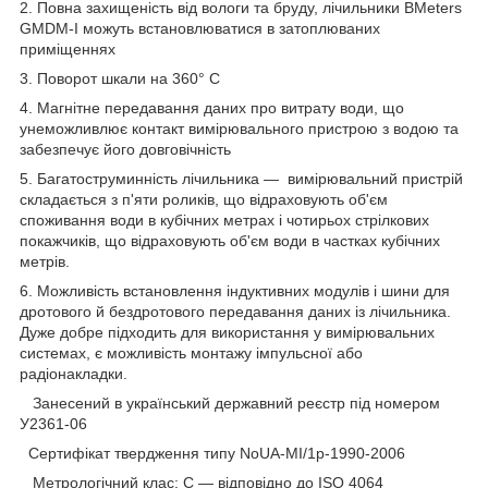
2. Повна захищеність від вологи та бруду, лічильники BMeters
GMDM-I можуть встановлюватися в затоплюваних
приміщеннях
3. Поворот шкали на 360° С
4. Магнітне передавання даних про витрату води, що
унеможливлює контакт вимірювального пристрою з водою та
забезпечує його довговічність
5. Багатоструминність лічильника — вимірювальний пристрій
складається з п'яти роликів, що відраховують об'єм
споживання води в кубічних метрах і чотирьох стрілкових
покажчиків, що відраховують об'єм води в частках кубічних
метрів.
6. Можливість встановлення індуктивних модулів і шини для
дротового й бездротового передавання даних із лічильника.
Дуже добре підходить для використання у вимірювальних
системах, є можливість монтажу імпульсної або
радіонакладки.
Занесений в український державний реєстр під номером
У2361-06
Сертифікат твердження типу NoUA-MI/1p-1990-2006
Метрологічний клас: C — відповідно до ISO 4064