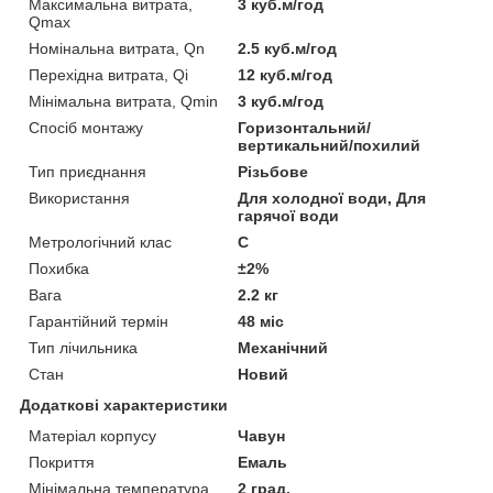
Максимальна витрата,
3 куб.м/год
Qmax
Номінальна витрата, Qn
2.5 куб.м/год
Перехідна витрата, Qi
12 куб.м/год
Мінімальна витрата, Qmin
3 куб.м/год
Спосіб монтажу
Горизонтальний/
вертикальний/похилий
Тип приєднання
Різьбове
Використання
Для холодної води, Для
гарячої води
Метрологічний клас
С
Похибка
±2%
Вага
2.2 кг
Гарантійний термін
48 міс
Тип лічильника
Механічний
Стан
Новий
Додаткові характеристики
Матеріал корпусу
Чавун
Покриття
Емаль
Мінімальна температура
2 град.