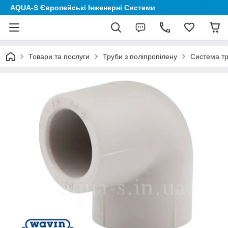
AQUA-S Європейські Інженерні Системи
Товари та послуги
Труби з поліпропілену
Система тр