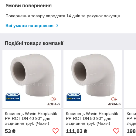
Умови повернення
Повернення товару впродовж 14 днів за рахунок покупця
Всі умови повернення
Подібні товари компанії
Косинець Wavin Ekoplastik
Косинець Wavin Ekoplastik
Коси
PP-RCT DN 40 90° для
PP-RCT DN 50 90° для
PP-R
з'єднання труб (Чехія)
з'єднання труб (Чехія)
з'єд
SKO04090RCT
SKO05090RCT
SKO
53
111,83
198
₴
₴