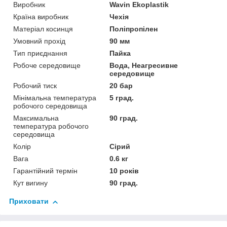
Виробник
Wavin Ekoplastik
Країна виробник
Чехія
Матеріал косинця
Поліпропілен
Умовний прохід
90 мм
Тип приєднання
Пайка
Робоче середовище
Вода, Неагресивне
середовище
Робочий тиск
20 бар
Мінімальна температура
5 град.
робочого середовища
Максимальна
90 град.
температура робочого
середовища
Колір
Сірий
Вага
0.6 кг
Гарантійний термін
10 років
Кут вигину
90 град.
Приховати