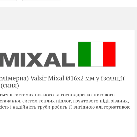
імерна) Valsir Mixal Ø16x2 мм у ізоляції
(синя)
ться в системах питного та господарсько-питового
тачання, систем теплих підлог, ґрунтового підігрівання,
ість і надійність труби робить її вигідною альтернативою