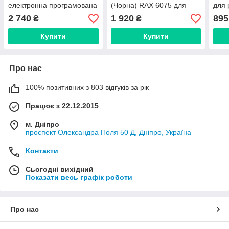
електронна програмована
(Чорна) RAX 6075 для
для 
(Данія) 014G1001
радіаторів 013G6075
2 740
1 920
895
₴
₴
Купити
Купити
Про нас
100% позитивних з 803 відгуків за рік
Працює з 22.12.2015
м. Дніпро
проспект Олександра Поля 50 Д, Дніпро, Україна
Контакти
Сьогодні вихідний
Показати весь графік роботи
Про нас