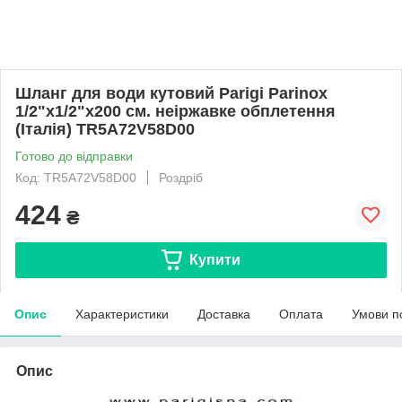
Шланг для води кутовий Parigi Parinox
1/2"x1/2"x200 см. неіржавке обплетення
(Італія) TR5A72V58D00
Готово до відправки
Код: TR5A72V58D00
Роздріб
424
₴
Купити
Опис
Характеристики
Доставка
Оплата
Умови п
Опис