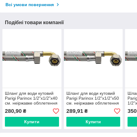
Всі умови повернення
Подібні товари компанії
Шланг для води кутовий
Шланг для води кутовий
Шлан
Parigi Parinox 1/2"x1/2"x40
Parigi Parinox 1/2"x1/2"x50
Pari
см. неіржавке обплетення
см. неіржавке обплетення
1/2"
(Італія) TR5A72V58400
(Італія) TR5A72V58500
неір
280,90
289,91
350
₴
₴
(Іта
Купити
Купити