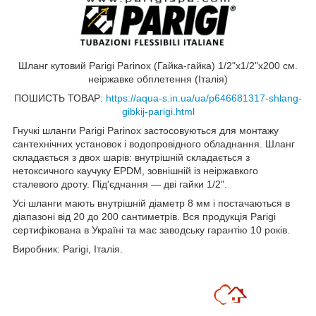
Шланг кутовий Parigi Parinox (Гайка-гайка) 1/2"x1/2"x200 см.
неіржавке обплетення (Італія)
ПОШИСТЬ ТОВАР:
https://aqua-s.in.ua/ua/p646681317-shlang-
gibkij-parigi.html
Гнучкі шланги Parigi Parinox застосовуються для монтажу
сантехнічних установок і водопровідного обладнання. Шланг
складається з двох шарів: внутрішній складається з
нетоксичного каучуку EPDM, зовнішній із неіржавкого
сталевого дроту. Під'єднання — дві гайки 1/2".
Усі шланги мають внутрішній діаметр 8 мм і постачаються в
діапазоні від 20 до 200 сантиметрів. Вся продукція Parigi
сертифікована в Україні та має заводську гарантію 10 років.
Виробник: Parigi, Італія.