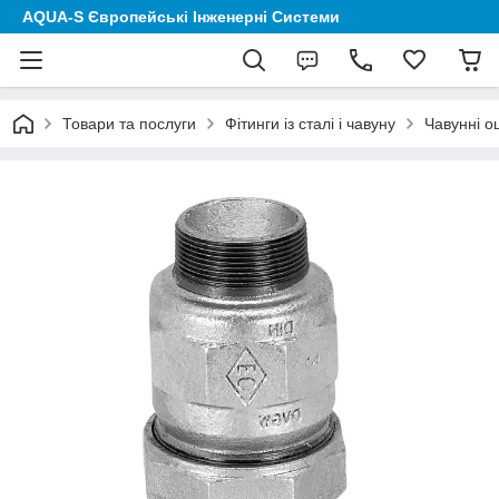
AQUA-S Європейські Інженерні Системи
Товари та послуги
Фітинги із сталі і чавуну
Чавунні о