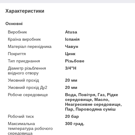
Характеристики
Основні
Виробник
Atusa
Країна виробник
Іспанія
Матеріал перехідника
Чавун
Покриття
Цинк
Тип приєднання
Різьбове
Діаметр різьблення
3/4"Н
вхідного отвору
Умовний прохід
20 мм
Умовний прохід Ду2
20 мм
Робоче середовище
Вода, Повітря, Газ, Рідке
середовище, Масло,
Неагресивне середовище,
Пар, Пароводяна суміш
Робочий тиск
20 бар
Максимальна
300 град.
температура робочого
середовища