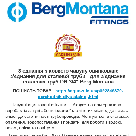
З'єднання з ковкого чавуну оцинковане
з'єднання для сталевої труби для з'єднання
сталевих труб DN 3/4" Berg Montana
ПОШИСТЬ ТОВАР:
https://aqua-s.in.ua/p692849370-
perehodnik-dlya-stalnoj.html
Чавунні оцинковані фітинги — бюджетна альтернатива
виробам із латуні або неіржавкої сталі в тих місцях, де немає
вимог до естетичності трубопроводів. Монтуються в системах
опалення, водопостачання і придатні для роботи з водою,
газом, олією та повітрям.