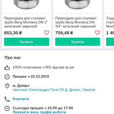
Перехідник для сталевої
Перехідник для сталевої
З'єд
труби Berg Montana DN 1"
труби Berg Montana DN
стал
затискний чавунний
3/4" затискний чавунний
Mont
(внутрішня різьба) Іспанія
(внутрішня різьба) Іспанія
біли
853,30
759,49
1 4
₴
₴
746
Купити
Купити
Про нас
100% позитивних з 802 відгуків за рік
Працює з 22.12.2015
м. Дніпро
проспект Олександра Поля 50 Д, Дніпро, Україна
Контакти
Сьогодні працює з 10:00 до 17:00
Показати весь графік роботи