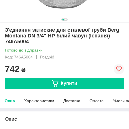
З'єднання затискне для сталевої труби Berg
Montana DN 3/4" НР білий чавун (Іспанія)
746A5004
Готово до відправки
Код: 746A5004
Роздріб
742
₴
Купити
Опис
Характеристики
Доставка
Оплата
Умови п
Опис