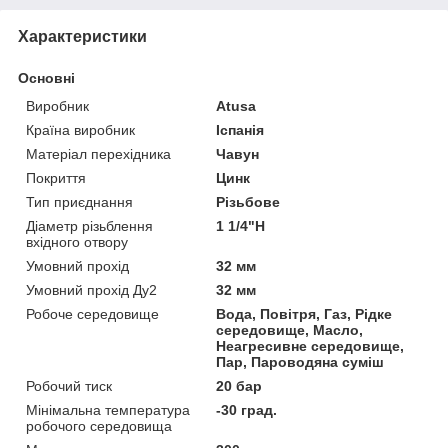
Характеристики
Основні
Виробник
Atusa
Країна виробник
Іспанія
Матеріал перехідника
Чавун
Покриття
Цинк
Тип приєднання
Різьбове
Діаметр різьблення
1 1/4"Н
вхідного отвору
Умовний прохід
32 мм
Умовний прохід Ду2
32 мм
Робоче середовище
Вода, Повітря, Газ, Рідке
середовище, Масло,
Неагресивне середовище,
Пар, Пароводяна суміш
Робочий тиск
20 бар
Мінімальна температура
-30 град.
робочого середовища