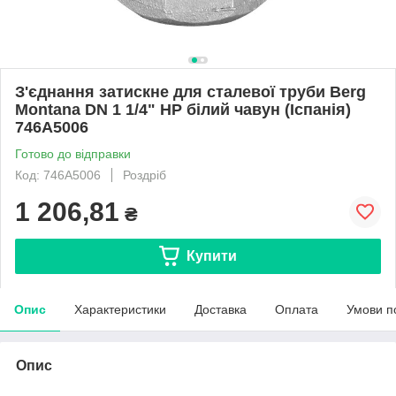
З'єднання затискне для сталевої труби Berg
Montana DN 1 1/4" НР білий чавун (Іспанія)
746A5006
Готово до відправки
Код: 746A5006
Роздріб
1 206,81
₴
Купити
Опис
Характеристики
Доставка
Оплата
Умови п
Опис