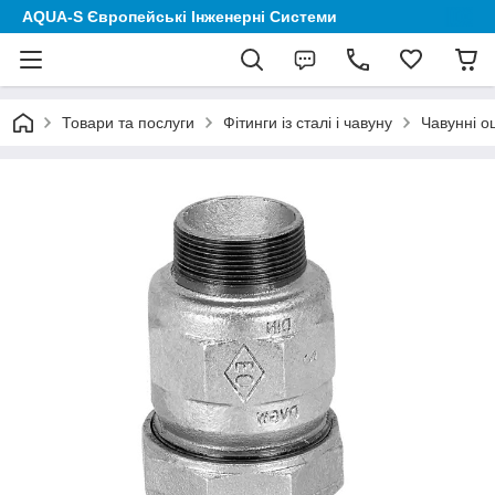
AQUA-S Європейські Інженерні Системи
Товари та послуги
Фітинги із сталі і чавуну
Чавунні о