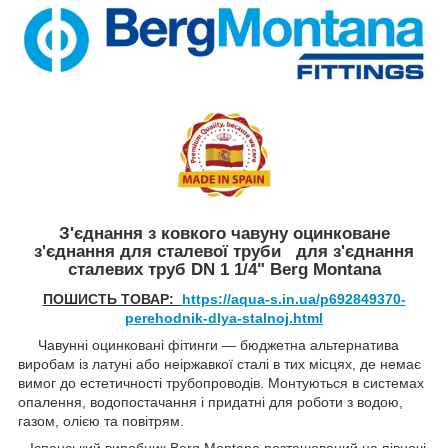
З'єднання з ковкого чавуну оцинковане
з'єднання для сталевої труби для з'єднання
сталевих труб DN 1 1/4" Berg Montana
ПОШИСТЬ ТОВАР:
https://aqua-s.in.ua/p692849370-
perehodnik-dlya-stalnoj.html
Чавунні оцинковані фітинги — бюджетна альтернатива
виробам із латуні або неіржавкої сталі в тих місцях, де немає
вимог до естетичності трубопроводів. Монтуються в системах
опалення, водопостачання і придатні для роботи з водою,
газом, олією та повітрям.