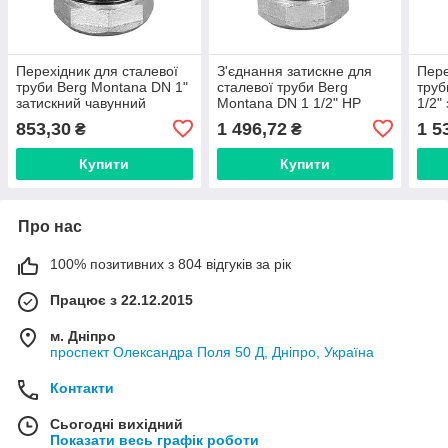
Перехідник для сталевої
З'єднання затискне для
Пере
труби Berg Montana DN 1"
сталевої труби Berg
труб
затискний чавунний
Montana DN 1 1/2" НР
1/2"
(внутрішня різьба) Іспанія
білий чавун (Іспанія)
(Ісп
853,30
1 496,72
1 5
₴
₴
746A5007
Купити
Купити
Про нас
100% позитивних з 804 відгуків за рік
Працює з 22.12.2015
м. Дніпро
проспект Олександра Поля 50 Д, Дніпро, Україна
Контакти
Сьогодні вихідний
Показати весь графік роботи