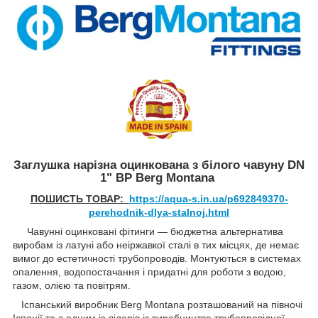
Заглушка нарізна оцинкована з білого чавуну DN
1" ВР Berg Montana
ПОШИСТЬ ТОВАР:
https://aqua-s.in.ua/p692849370-
perehodnik-dlya-stalnoj.html
Чавунні оцинковані фітинги — бюджетна альтернатива
виробам із латуні або неіржавкої сталі в тих місцях, де немає
вимог до естетичності трубопроводів. Монтуються в системах
опалення, водопостачання і придатні для роботи з водою,
газом, олією та повітрям.
Іспанський виробник Berg Montana розташований на півночі