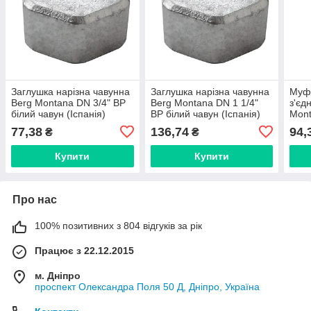
Заглушка нарізна чавунна
Заглушка нарізна чавунна
Муфт
Berg Montana DN 3/4" ВР
Berg Montana DN 1 1/4"
з'єд
білий чавун (Іспанія)
ВР білий чавун (Іспанія)
Mont
30025004
30025006
чаву
77,38
136,74
94,
₴
₴
Купити
Купити
Про нас
100% позитивних з 804 відгуків за рік
Працює з 22.12.2015
м. Дніпро
проспект Олександра Поля 50 Д, Дніпро, Україна