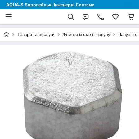
AQUA-S Європейські Інженерні Системи
Товари та послуги
Фітинги із сталі і чавуну
Чавунні о