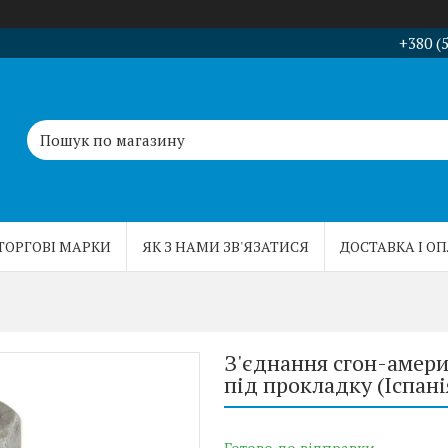
+380 (
ТОРГОВІ МАРКИ
ЯК З НАМИ ЗВ'ЯЗАТИСЯ
ДОСТАВКА І О
З'єднання сгон-амери
під прокладку (Іспані