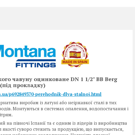
ого чавуну оцинковане DN 1 1/2" ВВ Berg
(під прокладку)
in.ua/p692849370-perehodnik-dlya-stalnoj.html
тива виробам із латуні або неіржавкої сталі в тих
водів. Монтуються в системах опалення, водопостачання і
ітрям.
на півночі Іспанії та є одним із лідерів із виробництва
 якості суворо стежить за продукцією, що випускається,