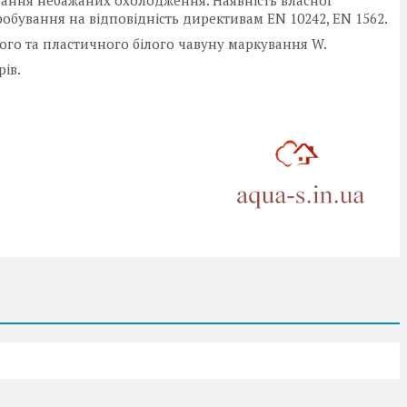
вання небажаних охолодження. Наявність власної
обування на відповідність директивам EN 10242, EN 1562.
ого та пластичного білого чавуну маркування W.
рів.