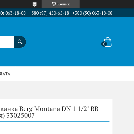
Кошик
50) 063-18-08
+380 (97) 450-65-18
+380 (50) 063-18-08
ПЛАТА
канка Berg Montana DN 1 1/2" ВВ
я) 33025007