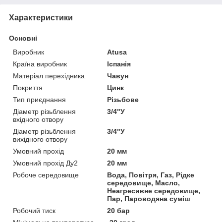
Характеристики
Основні
Виробник
Atusa
Країна виробник
Іспанія
Матеріал перехідника
Чавун
Покриття
Цинк
Тип приєднання
Різьбове
Діаметр різьблення
3/4"У
вхідного отвору
Діаметр різьблення
3/4"У
вихідного отвору
Умовний прохід
20 мм
Умовний прохід Ду2
20 мм
Робоче середовище
Вода, Повітря, Газ, Рідке
середовище, Масло,
Неагресивне середовище,
Пар, Пароводяна суміш
Робочий тиск
20 бар