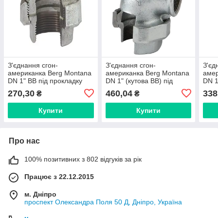
З'єднання сгон-
З'єднання сгон-
З'єд
американка Berg Montana
американка Berg Montana
амер
DN 1" ВВ під прокладку
DN 1" (кутова ВВ) під
DN 1
(Іспанія) 33025005
прокладку (Іспанія)
прок
270,30
460,04
338
₴
₴
9525005
952
Купити
Купити
Про нас
100% позитивних з 802 відгуків за рік
Працює з 22.12.2015
м. Дніпро
проспект Олександра Поля 50 Д, Дніпро, Україна