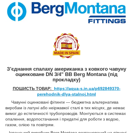
З'єднання спалаху американка з ковкого чавуну
оцинковане DN 3/4" ВВ Berg Montana (під
прокладку)
ПОШИСТЬ ТОВАР:
https://aqua-s.in.ua/p692849370-
perehodnik-dlya-stalnoj.html
Чавунні оцинковані фітинги — бюджетна альтернатива
виробам із латуні або неіржавкої сталі в тих місцях, де немає
вимог до естетичності трубопроводів. Монтуються в системах
опалення, водопостачання і придатні для роботи з водою,
газом, олією та повітрям.
Іспанський виробник Berg Montana розташований на півночі