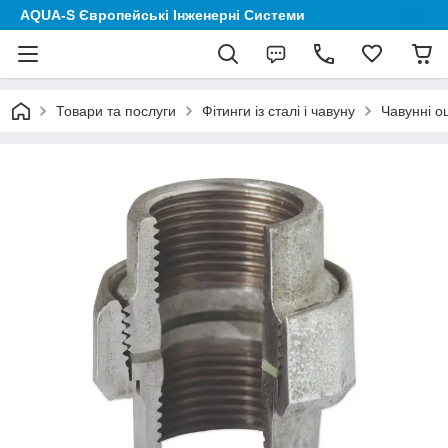
AQUA-S Європейські Інженерні Системи
Товари та послуги
Фітинги із сталі і чавуну
Чавунні о