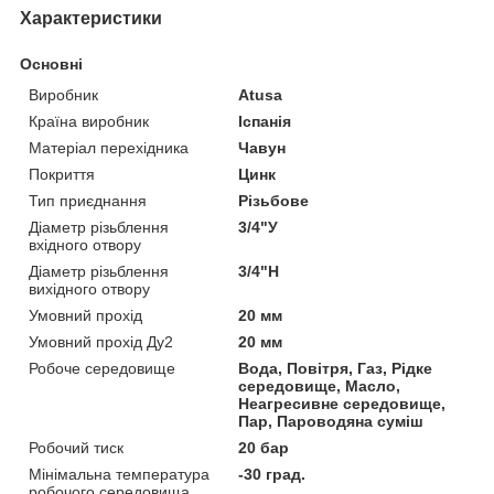
Характеристики
Основні
Виробник
Atusa
Країна виробник
Іспанія
Матеріал перехідника
Чавун
Покриття
Цинк
Тип приєднання
Різьбове
Діаметр різьблення
3/4"У
вхідного отвору
Діаметр різьблення
3/4"Н
вихідного отвору
Умовний прохід
20 мм
Умовний прохід Ду2
20 мм
Робоче середовище
Вода, Повітря, Газ, Рідке
середовище, Масло,
Неагресивне середовище,
Пар, Пароводяна суміш
Робочий тиск
20 бар
Мінімальна температура
-30 град.
робочого середовища