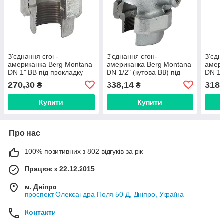
З'єднання сгон-
З'єднання сгон-
З'єд
американка Berg Montana
американка Berg Montana
амер
DN 1" ВВ під прокладку
DN 1/2" (кутова ВВ) під
DN 1
(Іспанія) 33025005
прокладку (Іспанія)
(Ісп
270,30
338,14
318
₴
₴
9525003
Купити
Купити
Про нас
100% позитивних з 802 відгуків за рік
Працює з 22.12.2015
м. Дніпро
проспект Олександра Поля 50 Д, Дніпро, Україна
Контакти