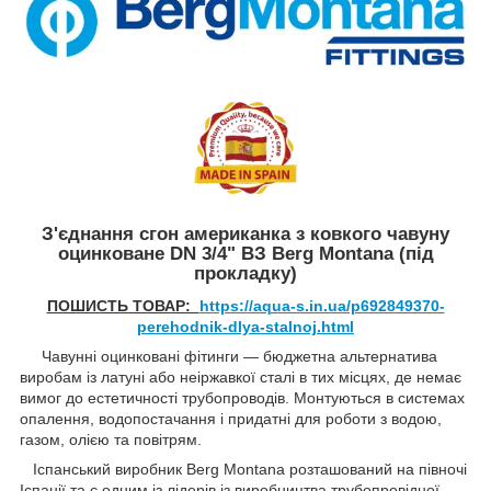
З'єднання сгон американка з ковкого чавуну
оцинковане DN 3/4" ВЗ Berg Montana (під
прокладку)
ПОШИСТЬ ТОВАР:
https://aqua-s.in.ua/p692849370-
perehodnik-dlya-stalnoj.html
Чавунні оцинковані фітинги — бюджетна альтернатива
виробам із латуні або неіржавкої сталі в тих місцях, де немає
вимог до естетичності трубопроводів. Монтуються в системах
опалення, водопостачання і придатні для роботи з водою,
газом, олією та повітрям.
Іспанський виробник Berg Montana розташований на півночі
Іспанії та є одним із лідерів із виробництва трубопровідної