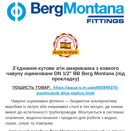
З'єднання кутове згін американка з ковкого
чавуну оцинковане DN 1/2" ВВ Berg Montana (під
прокладку)
ПОШИСТЬ ТОВАР:
https://aqua-s.in.ua/p692849370-
perehodnik-dlya-stalnoj.html
Чавунні оцинковані фітинги — бюджетна альтернатива
виробам із латуні або неіржавкої сталі в тих місцях, де немає
вимог до естетичності трубопроводів. Монтуються в системах
опалення, водопостачання і придатні для роботи з водою,
газом, олією та повітрям.