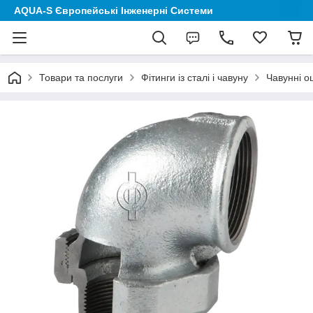
AQUA-S Європейські Інженерні Системи
Товари та послуги
Фітинги із сталі і чавуну
Чавунні о