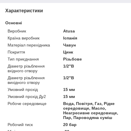
Характеристики
Основні
Виробник
Atusa
Країна виробник
Іспанія
Матеріал перехідника
Чавун
Покриття
Цинк
Тип приєднання
Різьбове
Діаметр різьблення
1/2"В
вхідного отвору
Діаметр різьблення
1/2"В
вихідного отвору
Умовний прохід
15 мм
Умовний прохід Ду2
15 мм
Робоче середовище
Вода, Повітря, Газ, Рідке
середовище, Масло,
Неагресивне середовище,
Пар, Пароводяна суміш
Робочий тиск
20 бар