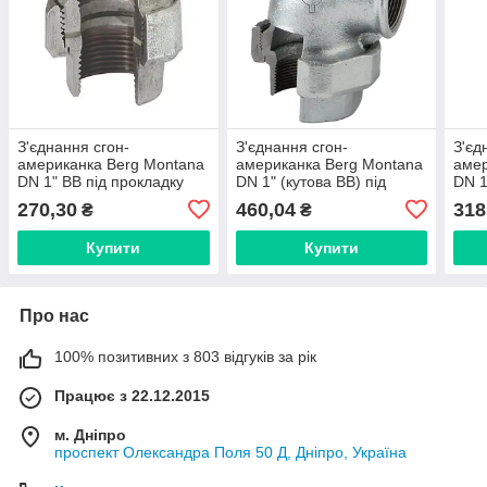
З'єднання сгон-
З'єднання сгон-
З'єд
американка Berg Montana
американка Berg Montana
амер
DN 1" ВВ під прокладку
DN 1" (кутова ВВ) під
DN 1
(Іспанія) 33025005
прокладку (Іспанія)
(Ісп
270,30
460,04
318
₴
₴
9525005
Купити
Купити
Про нас
100% позитивних з 803 відгуків за рік
Працює з 22.12.2015
м. Дніпро
проспект Олександра Поля 50 Д, Дніпро, Україна