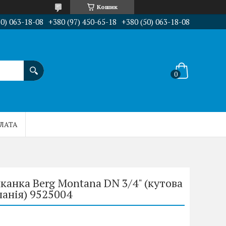
Кошик
50) 063-18-08
+380 (97) 450-65-18
+380 (50) 063-18-08
ПЛАТА
канка Berg Montana DN 3/4" (кутова
панія) 9525004