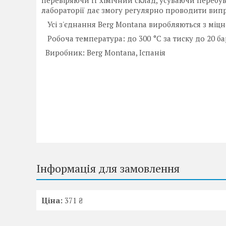
перевіряючи її хімічний склад, усуваючи перебу
лабораторії дає змогу регулярно проводити випр
Усі з'єднання Berg Montana виробляються з міцн
Робоча температура: до 300 °C за тиску до 20 ба
Виробник: Berg Montana, Іспанія
Інформація для замовлення
Ціна:
371 ₴