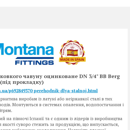
 ковкого чавуну оцинковане DN 3/4" ВВ Berg
(під прокладку)
in.ua/p692849370-perehodnik-dlya-stalnoj.html
тива виробам із латуні або неіржавкої сталі в тих
водів. Монтуються в системах опалення, водопостачання і
ітрям.
на півночі Іспанії та є одним із лідерів із виробництва
 якості суворо стежить за продукцією, що випускається,