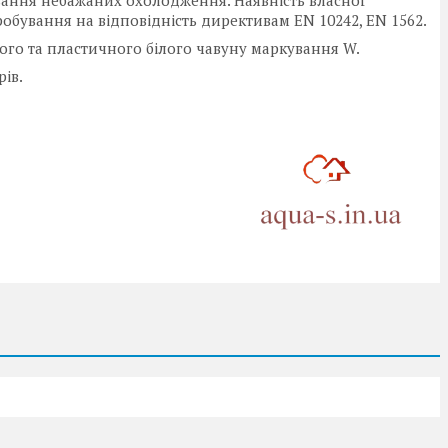
вання небажаних охолодження. Наявність власної
обування на відповідність директивам EN 10242, EN 1562.
ого та пластичного білого чавуну маркування W.
рів.