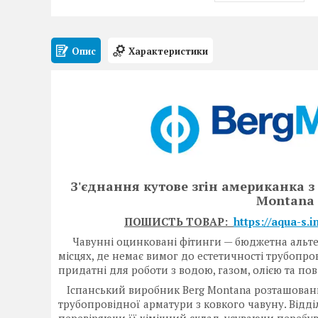
Опис
Характеристики
З'єднання кутове згін американка з
Montana 
ПОШИСТЬ ТОВАР:
https://aqua-s.
Чавунні оцинковані фітинги — бюджетна альтерна
місцях, де немає вимог до естетичності трубопро
придатні для роботи з водою, газом, олією та пов
Іспанський виробник Berg Montana розташований 
трубопровідної арматури з ковкого чавуну. Відділ