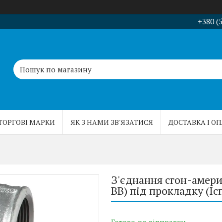
+380 (
ТОРГОВІ МАРКИ
ЯК З НАМИ ЗВ'ЯЗАТИСЯ
ДОСТАВКА І О
З'єднання сгон-амери
ВВ) під прокладку (Іс