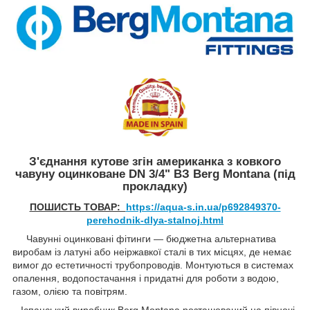
З'єднання кутове згін американка з ковкого
чавуну оцинковане DN 3/4" ВЗ Berg Montana (під
прокладку)
ПОШИСТЬ ТОВАР:
https://aqua-s.in.ua/p692849370-
perehodnik-dlya-stalnoj.html
Чавунні оцинковані фітинги — бюджетна альтернатива
виробам із латуні або неіржавкої сталі в тих місцях, де немає
вимог до естетичності трубопроводів. Монтуються в системах
опалення, водопостачання і придатні для роботи з водою,
газом, олією та повітрям.