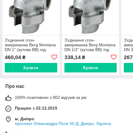
З'єднання сгон-
З'єднання сгон-
З'єд
американка Berg Montana
американка Berg Montana
амер
DN 1" (кутова ВВ) під
DN 1/2" (кутова ВВ) під
DN 3
прокладку (Іспанія)
прокладку (Іспанія)
(Ісп
460,04
338,14
267
₴
₴
9525005
9525003
Купити
Купити
Про нас
100% позитивних з 802 відгуків за рік
Працює з 22.12.2015
м. Дніпро
проспект Олександра Поля 50 Д, Дніпро, Україна