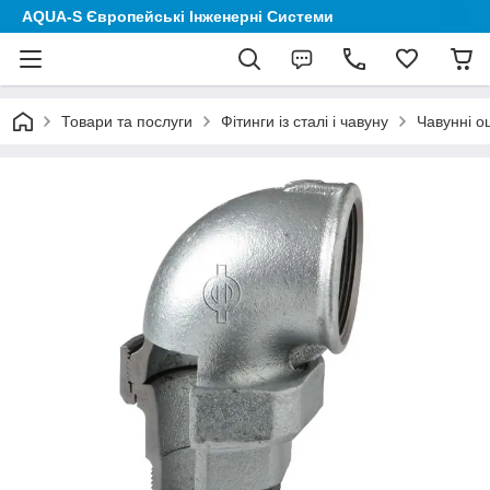
AQUA-S Європейські Інженерні Системи
Товари та послуги
Фітинги із сталі і чавуну
Чавунні о