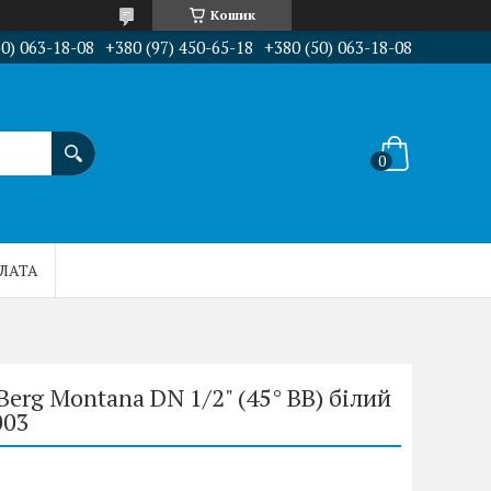
Кошик
50) 063-18-08
+380 (97) 450-65-18
+380 (50) 063-18-08
ПЛАТА
erg Montana DN 1/2" (45° ВВ) білий
003