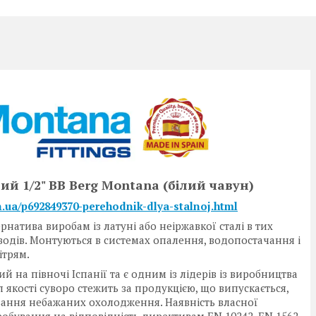
й 1/2" ВВ Berg Montana (білий чавун)
in.ua/p692849370-perehodnik-dlya-stalnoj.html
тива виробам із латуні або неіржавкої сталі в тих
водів. Монтуються в системах опалення, водопостачання і
ітрям.
на півночі Іспанії та є одним із лідерів із виробництва
 якості суворо стежить за продукцією, що випускається,
вання небажаних охолодження. Наявність власної