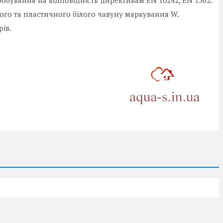
обування на відповідність директивам EN 10242, EN 1562.
ого та пластичного білого чавуну маркування W.
рів.