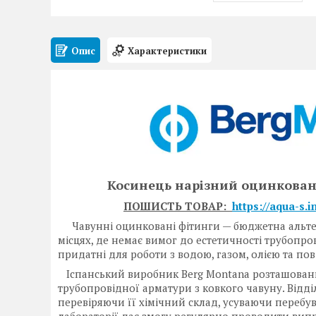
Опис
Характеристики
Косинець нарізний оцинковани
ПОШИСТЬ ТОВАР:
https://aqua-s.
Чавунні оцинковані фітинги — бюджетна альтерна
місцях, де немає вимог до естетичності трубопро
придатні для роботи з водою, газом, олією та пов
Іспанський виробник Berg Montana розташований 
трубопровідної арматури з ковкого чавуну. Відділ
перевіряючи її хімічний склад, усуваючи перебу