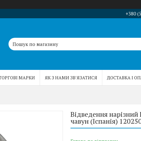
+380 (
ТОРГОВІ МАРКИ
ЯК З НАМИ ЗВ'ЯЗАТИСЯ
ДОСТАВКА І О
Відведення нарізний B
чавун (Іспанія) 12025