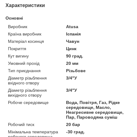
Характеристики
Основні
Виробник
Atusa
Країна виробник
Іспанія
Матеріал косинця
Чавун
Покриття
Цинк
Кут вигину
90 град.
Умовний прохід
20 мм
Тип приєднання
Різьбове
Діаметр різьблення
3/4"У
вхідного отвору
Діаметр різьблення
3/4"У
вихідного отвору
Робоче середовище
Вода, Повітря, Газ, Рідке
середовище, Масло,
Неагресивне середовище,
Пар, Пароводяна суміш
Робочий тиск
20 бар
Мінімальна температура
-30 град.
робочого середовища