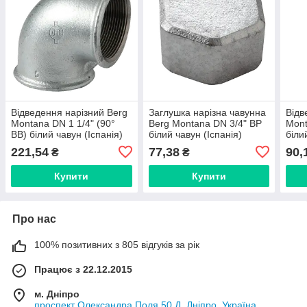
Відведення нарізний Berg
Заглушка нарізна чавунна
Відв
Montana DN 1 1/4" (90°
Berg Montana DN 3/4" ВР
Mont
ВВ) білий чавун (Іспанія)
білий чавун (Іспанія)
біли
9025006
30025004
922
221,54
77,38
90,
₴
₴
Купити
Купити
Про нас
100% позитивних з 805 відгуків за рік
Працює з 22.12.2015
м. Дніпро
проспект Олександра Поля 50 Д, Дніпро, Україна