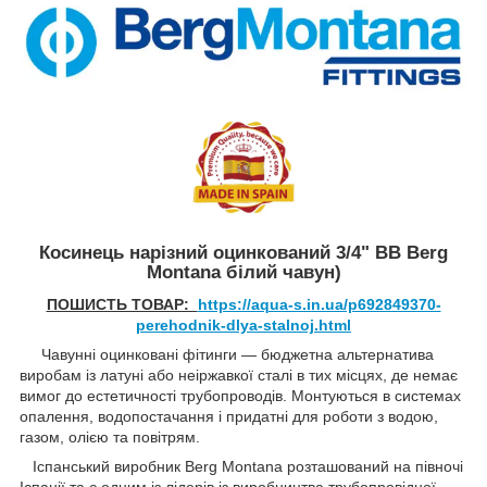
Косинець нарізний оцинкований 3/4" ВВ Berg
Montana білий чавун)
ПОШИСТЬ ТОВАР:
https://aqua-s.in.ua/p692849370-
perehodnik-dlya-stalnoj.html
Чавунні оцинковані фітинги — бюджетна альтернатива
виробам із латуні або неіржавкої сталі в тих місцях, де немає
вимог до естетичності трубопроводів. Монтуються в системах
опалення, водопостачання і придатні для роботи з водою,
газом, олією та повітрям.
Іспанський виробник Berg Montana розташований на півночі