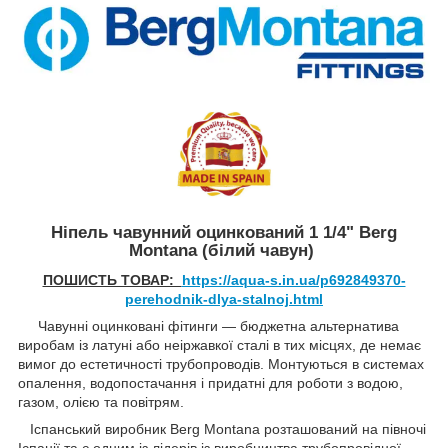
Ніпель чавунний оцинкований 1 1/4" Berg
Montana (білий чавун)
ПОШИСТЬ ТОВАР:
https://aqua-s.in.ua/p692849370-
perehodnik-dlya-stalnoj.html
Чавунні оцинковані фітинги — бюджетна альтернатива
виробам із латуні або неіржавкої сталі в тих місцях, де немає
вимог до естетичності трубопроводів. Монтуються в системах
опалення, водопостачання і придатні для роботи з водою,
газом, олією та повітрям.
Іспанський виробник Berg Montana розташований на півночі