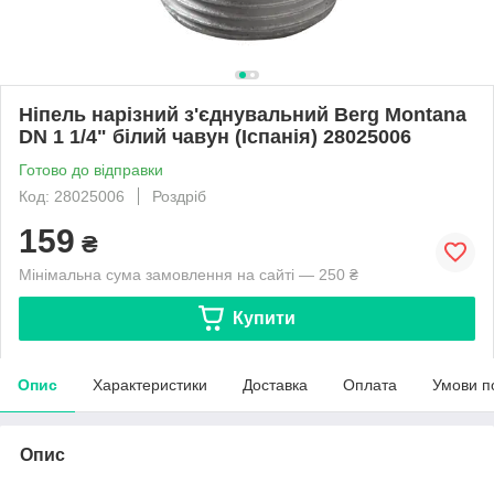
Ніпель нарізний з'єднувальний Berg Montana
DN 1 1/4" білий чавун (Іспанія) 28025006
Готово до відправки
Код: 28025006
Роздріб
159
₴
Мінімальна сума замовлення на сайті — 250 ₴
Купити
Опис
Характеристики
Доставка
Оплата
Умови п
Опис