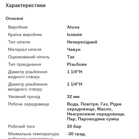
Характеристики
Основні
Виробник
Atusa
Країна виробник
Іспанія
Тип ніпеля
Неперехідний
Матеріал ніпеля
Чавун
Оцинкований ніпель
Так
Тип приєднання
Різьбове
Діаметр різьблення
1 1/4"Н
вхідного отвору
Діаметр різьблення
1 1/4"Н
вихідного отвору
Умовний прохід
32 мм
Робоче середовище
Вода, Повітря, Газ, Рідке
середовище, Масло,
Неагресивне середовище,
Пар, Пароводяна суміш
Робочий тиск
20 бар
Мінімальна температура
-30 град.
робочого середовища