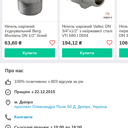
Ніпель нарізний
Ніпель нарізний Valtec DN
Ніпе
з'єднувальний Berg
3/4"x1/2" з неіржавкої сталі
пере
Montana DN 1/2" білий
VTi.580.I.0504
DN 3
чавун (Іспанія) 28025003
(Ісп
63,60
194,12
106
₴
₴
Купити
Купити
Про нас
100% позитивних з 803 відгуків за рік
Працює з 22.12.2015
м. Дніпро
проспект Олександра Поля 50 Д, Дніпро, Україна
Контакти
Сьогодні працює з 10:00 до 16:00