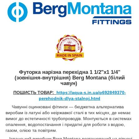
Футорка нарізна перехідна 1 1/2"x1 1/4"
(зовнішня-внутрішня) Berg Montana (білий
чавун)
ПОШИСТЬ ТОВАР:
https://aqua-s.in.ua/p692849370-
perehodnik-dlya-stalnoj.html
Чавунні оцинковані фітинги — бюджетна альтернатива
виробам із латуні або неіржавкої сталі в тих місцях, де немає
вимог до естетичності трубопроводів. Монтуються в системах
опалення, водопостачання і придатні для роботи з водою,
газом, олією та повітрям.
Іспанський виробник Berg Montana розташований на півночі