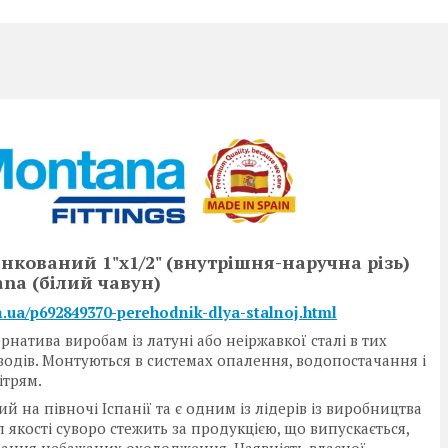
кований 1"x1/2" (внутрішня-наручна різь)
ana (білий чавун)
in.ua/p692849370-perehodnik-dlya-stalnoj.html
тива виробам із латуні або неіржавкої сталі в тих
водів. Монтуються в системах опалення, водопостачання і
ітрям.
на півночі Іспанії та є одним із лідерів із виробництва
 якості суворо стежить за продукцією, що випускається,