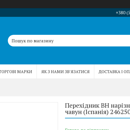
+380 (
ТОРГОВІ МАРКИ
ЯК З НАМИ ЗВ'ЯЗАТИСЯ
ДОСТАВКА І О
Перехідник ВН нарізн
чавун (Іспанія) 24625