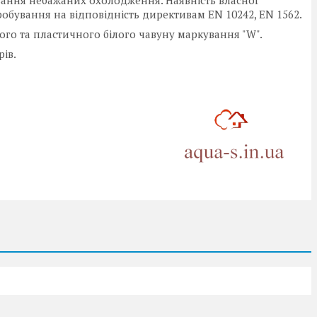
вання небажаних охолодження. Наявність власної
обування на відповідність директивам EN 10242, EN 1562.
ого та пластичного білого чавуну маркування "W".
рів.