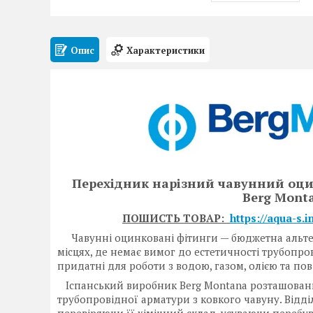
Опис
Характеристики
Перехідник нарізний чавунний оцин
Berg Mont
ПОШИСТЬ ТОВАР:
https://aqua-s.
Чавунні оцинковані фітинги — бюджетна альтерна
місцях, де немає вимог до естетичності трубопро
придатні для роботи з водою, газом, олією та пов
Іспанський виробник Berg Montana розташований 
трубопровідної арматури з ковкого чавуну. Відділ