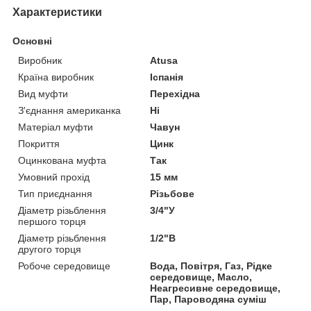
Характеристики
Основні
Виробник
Atusa
Країна виробник
Іспанія
Вид муфти
Перехідна
З'єднання американка
Ні
Матеріал муфти
Чавун
Покриття
Цинк
Оцинкована муфта
Так
Умовний прохід
15 мм
Тип приєднання
Різьбове
Діаметр різьблення
3/4"У
першого торця
Діаметр різьблення
1/2"В
другого торця
Робоче середовище
Вода, Повітря, Газ, Рідке
середовище, Масло,
Неагресивне середовище,
Пар, Пароводяна суміш