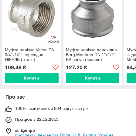
Муфта нарізна Valtec DN
Муфта нарізна перехідна
Муфт
3/4"х1/2" перехідна
Berg Montana DN 1"х1/2"
з'єд
НІКЕЛЬ (Італія)
ВВ чавун (Іспанія)
Mont
VTr.240.N.0504
24025053
чаву
109,48
127,20
94,
₴
₴
Купити
Купити
Про нас
100% позитивних з 804 відгуків за рік
Працює з 22.12.2015
м. Дніпро
проспект Олександра Поля 50 Д, Дніпро, Україна