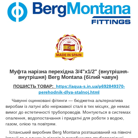
Муфта нарізна перехідна 3/4"x1/2" (внутрішня-
внутрішня) Berg Montana (білий чавун)
ПОШИСТЬ ТОВАР:
https://aqua-s.in.ua/p692849370-
perehodnik-dlya-stalnoj.html
Чавунні оцинковані фітинги — бюджетна альтернатива
виробам із латуні або неіржавкої сталі в тих місцях, де немає
вимог до естетичності трубопроводів. Монтуються в системах
опалення, водопостачання і придатні для роботи з водою,
газом, олією та повітрям.
Іспанський виробник Berg Montana розташований на півночі