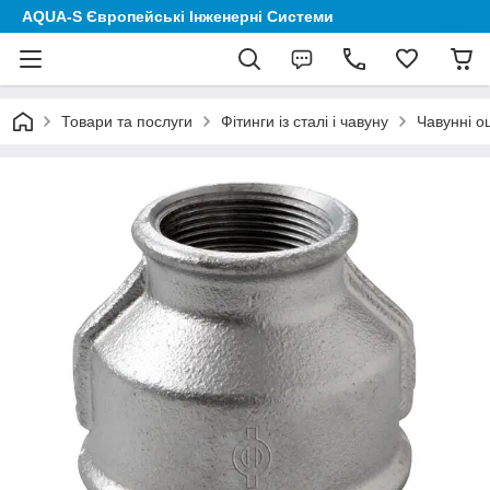
AQUA-S Європейські Інженерні Системи
Товари та послуги
Фітинги із сталі і чавуну
Чавунні о