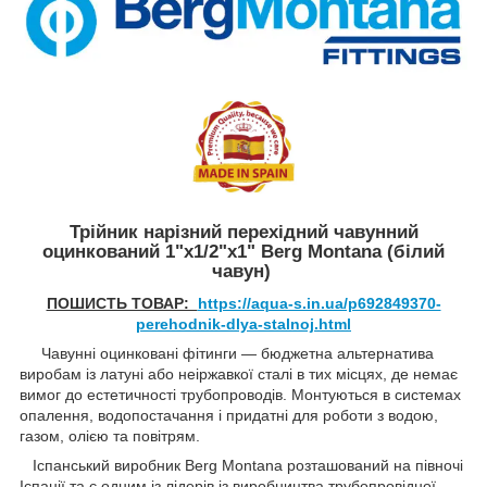
Трійник нарізний перехідний чавунний
оцинкований 1"x1/2"x1" Berg Montana (білий
чавун)
ПОШИСТЬ ТОВАР:
https://aqua-s.in.ua/p692849370-
perehodnik-dlya-stalnoj.html
Чавунні оцинковані фітинги — бюджетна альтернатива
виробам із латуні або неіржавкої сталі в тих місцях, де немає
вимог до естетичності трубопроводів. Монтуються в системах
опалення, водопостачання і придатні для роботи з водою,
газом, олією та повітрям.
Іспанський виробник Berg Montana розташований на півночі
Іспанії та є одним із лідерів із виробництва трубопровідної