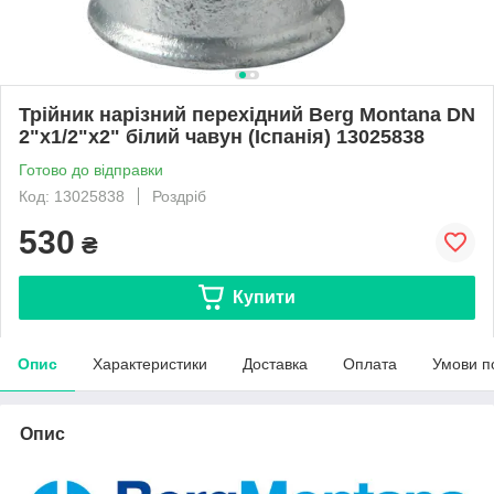
Трійник нарізний перехідний Berg Montana DN
2"x1/2"x2" білий чавун (Іспанія) 13025838
Готово до відправки
Код: 13025838
Роздріб
530
₴
Купити
Опис
Характеристики
Доставка
Оплата
Умови п
Опис