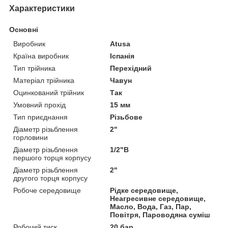
Характеристики
Основні
Виробник
Atusa
Країна виробник
Іспанія
Тип трійника
Перехідний
Матеріал трійника
Чавун
Оцинкований трійник
Так
Умовний прохід
15 мм
Тип приєднання
Різьбове
Діаметр різьблення
2"
горловини
Діаметр різьблення
1/2"В
першого торця корпусу
Діаметр різьблення
2"
другого торця корпусу
Робоче середовище
Рідке середовище,
Неагресивне середовище,
Масло, Вода, Газ, Пар,
Повітря, Пароводяна суміш
Робочий тиск
20 бар