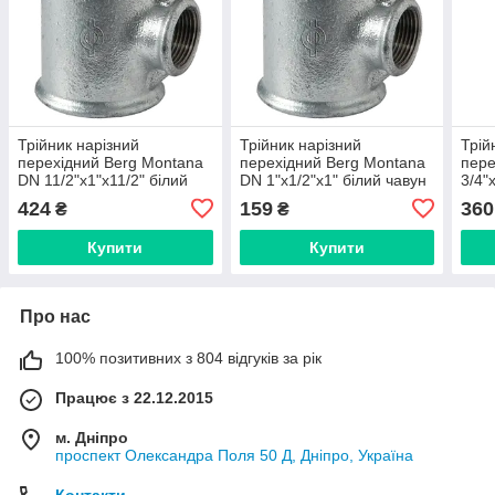
Трійник нарізний
Трійник нарізний
Трій
перехідний Berg Montana
перехідний Berg Montana
пере
DN 11/2"x1"x11/2" білий
DN 1"x1/2"x1" білий чавун
3/4"
чавун (Іспанія) 13025757
(Іспанія) 13025535
VTr.
424
159
360
₴
₴
Купити
Купити
Про нас
100% позитивних з 804 відгуків за рік
Працює з 22.12.2015
м. Дніпро
проспект Олександра Поля 50 Д, Дніпро, Україна
Контакти