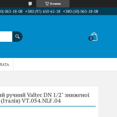
Кошик
50) 063-18-08
+380 (97) 450-65-18
+380 (50) 063-18-08
ПЛАТА
й ручний Valtec DN 1/2" зниженої
(Італія) VT.054.NLF.04