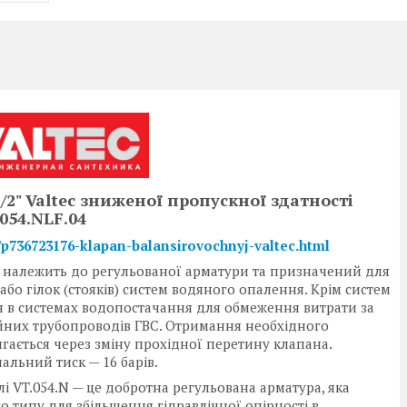
2" Valtec зниженої пропускної здатності
054.NLF.04
a/p736723176-klapan-balansirovochnyj-valtec.html
 належить до регульованої арматури та призначений для
або гілок (стояків) систем водяного опалення. Крім систем
я в системах водопостачання для обмеження витрати за
йних трубопроводів ГВС. Отримання необхідного
гається через зміну прохідної перетину клапана.
альний тиск — 16 барів.
 VT.054.N — це добротна регульована арматура, яка
о типу для збільшення гідравлічної опірності в