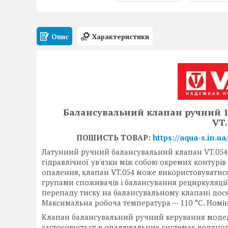
Опис
Характеристики
Балансувальний клапан ручний 1/
VT.
ПОШИСТЬ ТОВАР:
https://aqua-s.in.u
Латунний ручний балансувальний клапан VT.054
гідравлічної ув'язки між собою окремих контурів 
опалення, клапан VT.054 може використовуватис
групами споживачів і балансування рециркуляці
перепаду тиску на балансувальному клапані дося
Максимальна робоча температура — 110 °C. Номін
Клапан балансувальний ручний керування моделі
застосовується в опалювальних системах водяног