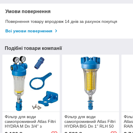
Умови повернення
Повернення товару впродовж 14 днів за рахунок покупця
Всі умови повернення
Подібні товари компанії
Фільтр для води
Фільтр для води
Філь
самопромивний Atlas Filtri
самопромивний Atlas Filtri
Atlas
HYDRA M Dn 3/4" з
HYDRA BIG Dn 1" RLH 50
RAI
манометрами (RSH 50
мікронів (Італія)
(90 