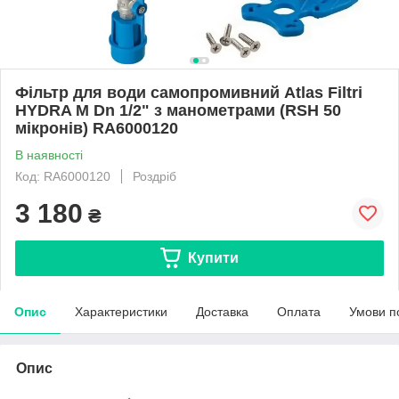
Фільтр для води самопромивний Atlas Filtri
HYDRA M Dn 1/2" з манометрами (RSH 50
мікронів) RA6000120
В наявності
Код: RA6000120
Роздріб
3 180
₴
Купити
Опис
Характеристики
Доставка
Оплата
Умови п
Опис