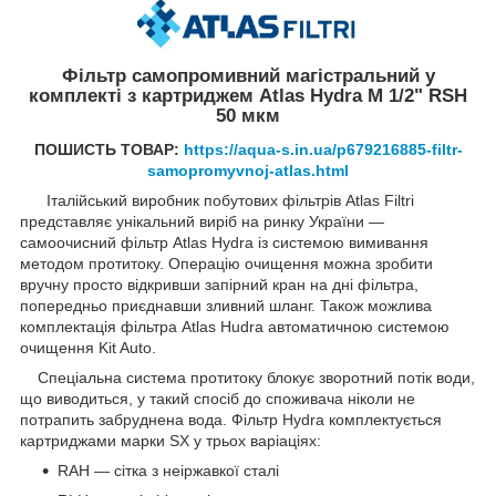
Фільтр самопромивний магістральний у
комплекті з картриджем Atlas Hydra M 1/2" RSH
50 мкм
ПОШИСТЬ ТОВАР:
https://aqua-s.in.ua/p679216885-filtr-
samopromyvnoj-atlas.html
Італійський виробник побутових фільтрів Atlas Filtri
представляє унікальний виріб на ринку України —
самоочисний фільтр Atlas Hydra із системою вимивання
методом протитоку. Операцію очищення можна зробити
вручну просто відкривши запірний кран на дні фільтра,
попередньо приєднавши зливний шланг. Також можлива
комплектація фільтра Atlas Hudra автоматичною системою
очищення Kit Auto.
Спеціальна система протитоку блокує зворотний потік води,
що виводиться, у такий спосіб до споживача ніколи не
потрапить забруднена вода. Фільтр Hydra комплектується
картриджами марки SX у трьох варіаціях:
RAH — сітка з неіржавкої сталі