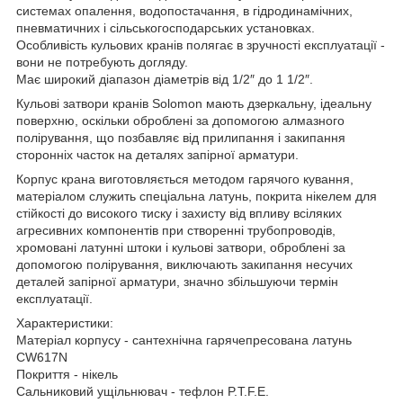
системах опалення, водопостачання, в гідродинамічних,
пневматичних і сільськогосподарських установках.
Особливість кульових кранів полягає в зручності експлуатації -
вони не потребують догляду.
Має широкий діапазон діаметрів від 1/2″ до 1 1/2″.
Кульові затвори кранів Solomon мають дзеркальну, ідеальну
поверхню, оскільки оброблені за допомогою алмазного
полірування, що позбавляє від прилипання і закипання
сторонніх часток на деталях запірної арматури.
Корпус крана виготовляється методом гарячого кування,
матеріалом служить спеціальна латунь, покрита нікелем для
стійкості до високого тиску і захисту від впливу всіляких
агресивних компонентів при створенні трубопроводів,
хромовані латунні штоки і кульові затвори, оброблені за
допомогою полірування, виключають закипання несучих
деталей запірної арматури, значно збільшуючи термін
експлуатації.
Характеристики:
Матеріал корпусу - сантехнічна гарячепресована латунь
CW617N
Покриття - нікель
Сальниковий ущільнювач - тефлон P.T.F.E.