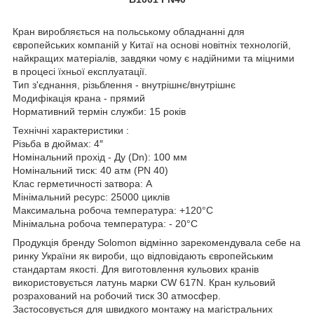
Кран виробляється на польському обладнанні для
європейських компаній у Китаї на основі новітніх технологій,
найкращих матеріалів, завдяки чому є надійними та міцними
в процесі їхньої експлуатації.
Тип з'єднання, різьблення - внутрішнє/внутрішнє
Модифікація крана - прямий
Нормативний термін служби: 15 років
Технічні характеристики :
Різьба в дюймах: 4″
Номінальний прохід - Ду (Dn): 100 мм
Номінальний тиск: 40 атм (PN 40)
Клас герметичності затвора: А
Мінімальний ресурс: 25000 циклів
Максимальна робоча температура: +120°C
Мінімальна робоча температура: - 20°C
Продукція бренду Solomon відмінно зарекомендувала себе на
ринку України як вироби, що відповідають європейським
стандартам якості. Для виготовлення кульових кранів
використовується латунь марки CW 617N. Кран кульовий
розрахований на робочий тиск 30 атмосфер.
Застосовується для швидкого монтажу на магістральних