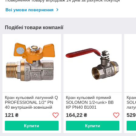
Всі умови повернення
Подібні товари компанії
Кран кульовий латунний Q
Кран кульовий прямий
Кран
PROFESSIONAL 1/2″ PN
SOLOMON 1/2<unk> ВВ
SOL
40 внутрішній-зовнішній
КР PN40 B1001
лату
QP152
В10
121
164,22
529
₴
₴
Купити
Купити