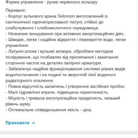
Форма управління - ручка червоного кольору
Переваги:
- Корпус кульового крана Solomon виготовлений із
сантехнічної гарячепресованої латуні, стійкої до
слаболужного і слабокислотного середовища.
- Незначне зношування при активних амортизаційних діях.
- Швидке, легке і надійне відкриття і перекриття води, легке
управління.
- Латунні штоки і кульові затвори, оброблені методом
полірування, що позбавляє від прилипання і закипання
сторонніх часток на деталях запірної арматури.
- Забезпечує надійне функціонування системи різних видів
водопостачання і на подачі та зворотній лінії водяного
радіаторного опалення.
- Повна відсутність засмічень і утворення застійних пробок.
- Малі гідравлічні втрати, підвищена герметичність.
- Міцність і тривала експлуатаційна придатність, низький
рівень шуму.
- Оптимальне співвідношення якість - ціна.
Приховати