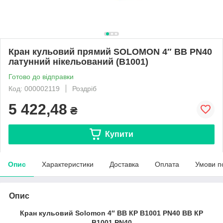
Кран кульовий прямий SOLOMON 4″ ВВ PN40
латунний нікельований (B1001)
Готово до відправки
Код: 000002119
Роздріб
5 422,48
₴
Купити
Опис
Характеристики
Доставка
Оплата
Умови п
Опис
Кран кульовий Solomon 4″ ВВ КР B1001 PN40 ВВ КР
B1001 PN40