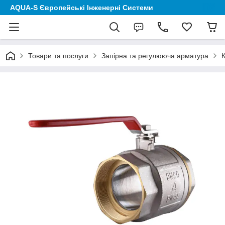
AQUA-S Європейські Інженерні Системи
Товари та послуги
Запірна та регулююча арматура
К