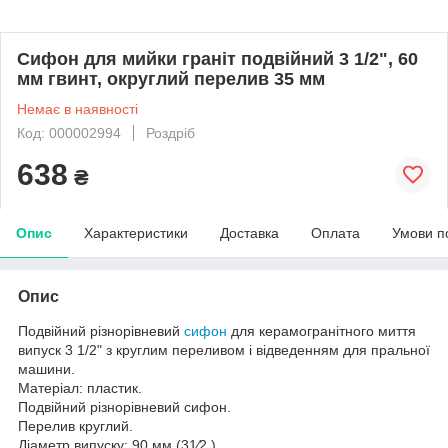
Сифон для мийки граніт подвійний 3 1/2", 60
мм гвинт, округлий перелив 35 мм
Немає в наявності
Код: 000002994
Роздріб
638
₴
Опис
Характеристики
Доставка
Оплата
Умови п
Опис
Подвійний різнорівневий
сифон
для керамогранітного миття
випуск 3 1/2" з круглим переливом і відведенням для пральної
машини.
Матеріал: пластик.
Подвійний різнорівневий сифон.
Перелив круглий.
Діаметр випуску: 90 мм (31⁄2 )