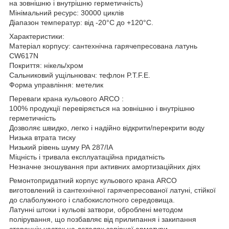
на зовнішню і внутрішню герметичність)
Мінімальний ресурс: 30000 циклів
Діапазон температур: від -20°С до +120°С.
Характеристики:
Матеріал корпусу: сантехнічна гарячепресована латунь
CW617N
Покриття: нікель/хром
Сальниковий ущільнювач: тефлон P.T.F.E.
Форма управління: метелик
Переваги крана кульового ARCO :
100% продукції перевіряється на зовнішню і внутрішню
герметичність
Дозволяє швидко, легко і надійно відкрити/перекрити воду
Низька втрата тиску
Низький рівень шуму РА 287/IA
Міцність і тривала експлуатаційна придатність
Незначне зношування при активних амортизаційних діях
Ремонтопридатний корпус кульового крана ARCO
виготовлений із сантехнічної гарячепресованої латуні, стійкої
до слаболужного і слабокислотного середовища.
Латунні штоки і кульові затвори, оброблені методом
полірування, що позбавляє від прилипання і закипання
сторонніх часток на деталях запірної арматури.