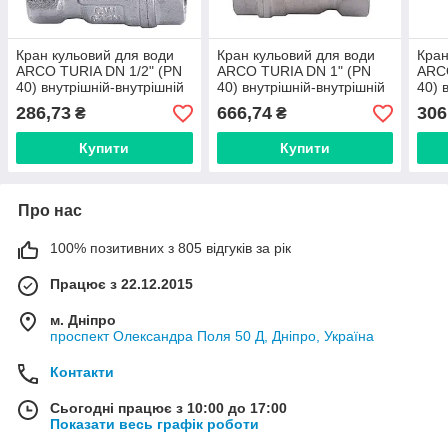
Кран кульовий для води
Кран кульовий для води
Кран
ARCO TURIA DN 1/2" (PN
ARCO TURIA DN 1" (PN
ARCO
40) внутрішній-внутрішній
40) внутрішній-внутрішній
40) 
0120608
0121008
011
286,73
666,74
306
₴
₴
Купити
Купити
Про нас
100% позитивних з 805 відгуків за рік
Працює з 22.12.2015
м. Дніпро
проспект Олександра Поля 50 Д, Дніпро, Україна
Контакти
Сьогодні працює з 10:00 до 17:00
Показати весь графік роботи