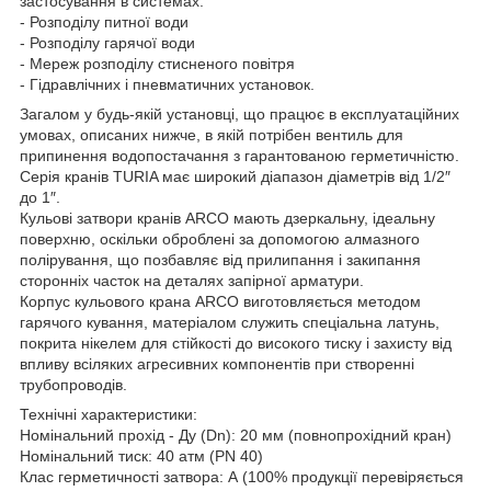
застосування в системах:
- Розподілу питної води
- Розподілу гарячої води
- Мереж розподілу стисненого повітря
- Гідравлічних і пневматичних установок.
Загалом у будь-якій установці, що працює в експлуатаційних
умовах, описаних нижче, в якій потрібен вентиль для
припинення водопостачання з гарантованою герметичністю.
Серія кранів TURIA має широкий діапазон діаметрів від 1/2″
до 1″.
Кульові затвори кранів ARCO мають дзеркальну, ідеальну
поверхню, оскільки оброблені за допомогою алмазного
полірування, що позбавляє від прилипання і закипання
сторонніх часток на деталях запірної арматури.
Корпус кульового крана ARCO виготовляється методом
гарячого кування, матеріалом служить спеціальна латунь,
покрита нікелем для стійкості до високого тиску і захисту від
впливу всіляких агресивних компонентів при створенні
трубопроводів.
Технічні характеристики:
Номінальний прохід - Ду (Dn): 20 мм (повнопрохідний кран)
Номінальний тиск: 40 атм (PN 40)
Клас герметичності затвора: А (100% продукції перевіряється