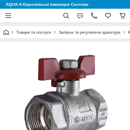
AQUA-S Європейські Інженерні Системи
Товари та послуги
Запірна та регулююча арматура
К