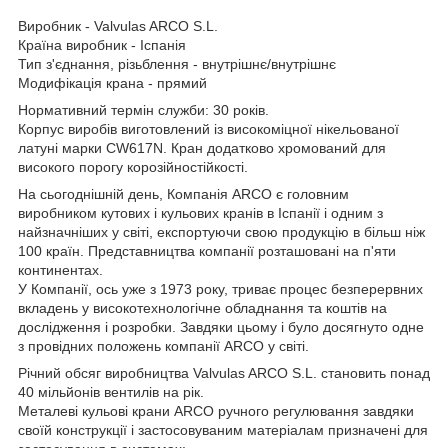
Виробник - Valvulas ARCO S.L.
Країна виробник - Іспанія
Тип з'єднання, різьблення - внутрішнє/внутрішнє
Модифікація крана - прямий
Нормативний термін служби: 30 років.
Корпус виробів виготовлений із високоміцної нікельованої
латуні марки CW617N. Кран додатково хромований для
високого порогу корозійностійкості.
На сьогоднішній день, Компанія ARCO є головним
виробником кутових і кульових кранів в Іспанії і одним з
найзначніших у світі, експортуючи свою продукцію в більш ніж
100 країн. Представництва компанії розташовані на п'яти
континентах.
У Компанії, ось уже з 1973 року, триває процес безперервних
вкладень у високотехнологічне обладнання та коштів на
дослідження і розробки. Завдяки цьому і було досягнуто одне
з провідних положень компанії ARCO у світі.
Річний обсяг виробництва Valvulas ARCO S.L. становить понад
40 мільйонів вентилів на рік.
Металеві кульові крани ARCO ручного регулювання завдяки
своїй конструкції і застосовуваним матеріалам призначені для