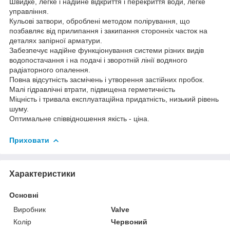
Швидке, легке і надійне відкриття і перекриття води, легке
управління.
Кульові затвори, оброблені методом полірування, що
позбавляє від прилипання і закипання сторонніх часток на
деталях запірної арматури.
Забезпечує надійне функціонування системи різних видів
водопостачання і на подачі і зворотній лінії водяного
радіаторного опалення.
Повна відсутність засмічень і утворення застійних пробок.
Малі гідравлічні втрати, підвищена герметичність
Міцність і тривала експлуатаційна придатність, низький рівень
шуму.
Оптимальне співвідношення якість - ціна.
Приховати
Характеристики
Основні
Виробник
Valve
Колір
Червоний