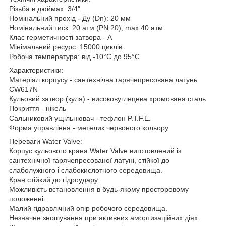
Різьба в дюймах: 3/4″
Номінальний прохід - Ду (Dn): 20 мм
Номінальний тиск: 20 атм (PN 20); max 40 атм
Клас герметичності затвора - А
Мінімальний ресурс: 15000 циклів
Робоча температура: від -10°C до 95°C
Характеристики:
Матеріал корпусу - сантехнічна гарячепресована латунь
CW617N
Кульовий затвор (куля) - високовуглецева хромована сталь
Покриття - нікель
Сальниковий ущільнювач - тефлон P.T.F.E.
Форма управління - метелик червоного кольору
Переваги Water Valve:
Корпус кульового крана Water Valve виготовлений із
сантехнічної гарячепресованої латуні, стійкої до
слаболужного і слабокислотного середовища.
Кран стійкий до гідроудару.
Можливість встановлення в будь-якому просторовому
положенні.
Малий гідравлічний опір робочого середовища.
Незначне зношування при активних амортизаційних діях.