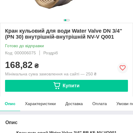
Кран кульовий для води Water Valve DN 3/4"
(PN 30) внутрішній-внутрішній NV-V Q001
Готово до відправки
Код: 000006075
Роздріб
168,82
₴
Мінімальна сума замовлення на сайті — 250 ₴
Купити
Опис
Характеристики
Доставка
Оплата
Умови п
Опис
Кран кульовий Water Valve 3/4″ ВВ КБ NV-VQ001