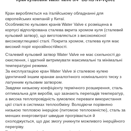
Кран виробляється на італійському обладнанні для
європейських компаній у Китаї.
Особливістю кульових кранів Water Valve є розміщена в
корпусі відполірована сталева вкрита хромом куля (сталевий
кульовий затвор), що виготовляється з високоякісної
високовуглецевої сталі. Покрита хромом, сталева куля має
високий поріг корозійностійкості.
Сталевий кульовий затвор Water Valve не має схильності до
окислення, і здатний витримувати максимальні та мінімальні
температурні режими.
За експлуатацією кран Water Valve зі сталевою кулею
ідентичний іншим кранам аналогічного номінального тиску з
латунним кульовим затвором.
Завдяки низькому коефіцієнту термічного розширення, сталь
оптимальна для виробів, що зазнають перепадів температур,
а висока теплопровідність зумовлює переваги використання
цієї сталі в системах теплообміну. Володіючи порівняно
низькою тепловою інерцією (питомою теплоємністю), сталь за
менших енерговитрат швидше прогрівається й
охолоджується, що дає змогу уникнути можливого інерційного
перегріву.