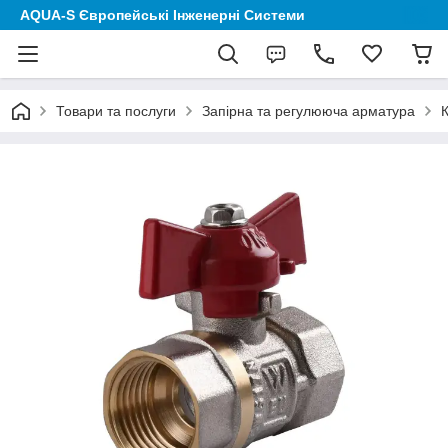
AQUA-S Європейські Інженерні Системи
Товари та послуги
Запірна та регулююча арматура
К