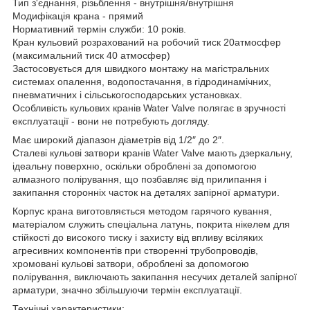
Тип з'єднання, різьблення - внутрішня/внутрішня
Модифікація крана - прямий
Нормативний термін служби: 10 років.
Кран кульовий розрахований на робочий тиск 20атмосфер
(максимальний тиск 40 атмосфер)
Застосовується для швидкого монтажу на магістральних
системах опалення, водопостачання, в гідродинамічних,
пневматичних і сільськогосподарських установках.
Особливість кульових кранів Water Valve полягає в зручності
експлуатації - вони не потребують догляду.
Має широкий діапазон діаметрів від 1/2″ до 2″.
Сталеві кульові затвори кранів Water Valve мають дзеркальну,
ідеальну поверхню, оскільки оброблені за допомогою
алмазного полірування, що позбавляє від прилипання і
закипання сторонніх часток на деталях запірної арматури.
Корпус крана виготовляється методом гарячого кування,
матеріалом служить спеціальна латунь, покрита нікелем для
стійкості до високого тиску і захисту від впливу всіляких
агресивних компонентів при створенні трубопроводів,
хромовані кульові затвори, оброблені за допомогою
полірування, виключають закипання несучих деталей запірної
арматури, значно збільшуючи термін експлуатації.
Технічні характеристики: