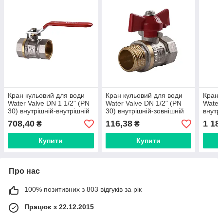
Кран кульовий для води
Кран кульовий для води
Кран
Water Valve DN 1 1/2" (PN
Water Valve DN 1/2" (PN
Wate
30) внутрішній-внутрішній
30) внутрішній-зовнішній
внут
NV-V Q001
NV-V Q002
Q00
708,40
116,38
1 1
₴
₴
Купити
Купити
Про нас
100% позитивних з 803 відгуків за рік
Працює з 22.12.2015