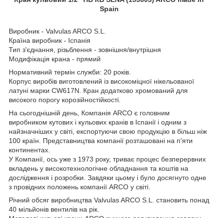
Spain
Виробник - Valvulas ARCO S.L.
Країна виробник - Іспанія
Тип з'єднання, різьблення - зовнішня/внутрішня
Модифікація крана - прямий
Нормативний термін служби: 20 років.
Корпус виробів виготовлений із високоміцної нікельованої
латуні марки CW617N. Кран додатково хромований для
високого порогу корозійностійкості.
На сьогоднішній день, Компанія ARCO є головним
виробником кутових і кульових кранів в Іспанії і одним з
найзначніших у світі, експортуючи свою продукцію в більш ніж
100 країн. Представництва компанії розташовані на п'яти
континентах.
У Компанії, ось уже з 1973 року, триває процес безперервних
вкладень у високотехнологічне обладнання та коштів на
дослідження і розробки. Завдяки цьому і було досягнуто одне
з провідних положень компанії ARCO у світі.
Річний обсяг виробництва Valvulas ARCO S.L. становить понад
40 мільйонів вентилів на рік.