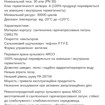
Номінальний тиск: 30 атм (PN 30)
Клас герметичності затвора: А (100% продукції перевіряється
на зовнішню і внутрішню герметичність)
Мінімальний ресурс: 30000 циклів
Діапазон температур: від -20°С до +120°С.
Характеристики:
Матеріал корпусу: сантехнічна гарячепресована латунь
CW617N
Покриття: нікель/хром
Сальниковий ущільнювач: тефлон P.T.F.E.
Форма управління: метелик
Переваги крана кульового ARCO :
100% продукції перевіряється на зовнішню і внутрішню
герметичність
Дозволяє швидко, легко і надійно відкрити/перекрити воду
Низька втрата тиску
Низький рівень шуму РА 287/IA
Міцність і тривала експлуатаційна придатність
Незначне зношування при активних амортизаційних діях
Ремонтопридатний корпус кульового крана ARCO
виготовлений із сантехнічної гарячепресованої латуні, стійкої
до слаболужного і слабокислотного середовища.
Латунні штоки і кульові затвори, оброблені методом