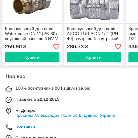
Кран кульовий для води
Кран кульовий для води
Кран
Water Valve DN 1" (PN 30)
ARCO TURIA DN 1/2" (PN
аме
внутрішній-зовнішній NV-V
40) внутрішній-внутрішній
1/2″
Q002
0120608
зовн
259,90
286,73
336
₴
₴
Купити
Купити
Про нас
100% позитивних з 804 відгуків за рік
Працює з 22.12.2015
м. Дніпро
проспект Олександра Поля 50 Д, Дніпро, Україна
Контакти
Сьогодні вихідний