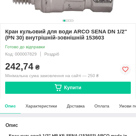
Кран кульовий для води ARCO SENA DN 1/2"
(PN 30) внутрішній-зовнішній 153603
Готово до відправки
Код: 000007829
Роздріб
242,74
₴
Мінімальна сума замовлення на сайті — 250 ₴
Купити
Опис
Характеристики
Доставка
Оплата
Умови п
Опис
Кран кульовий 1/2″ НВ КБ SENA (153603) ARCO made in