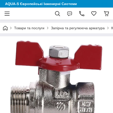
AQUA-S Європейські Інженерні Системи
Товари та послуги
Запірна та регулююча арматура
К