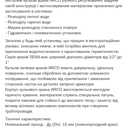
Металеві кульові крани ARCO ручного регулювання завдяки
своїй конструкції і застосовуваним матеріалам призначені для
застосування в системах:
- Розподілу питної води
- Розподілу гарячої води
- Мереж розподілу стисненого повітря
- Гідравлічних і пневматичних установок.
Загалом у будь-якій установці, що працює в експлуатаційних
умовах, описаних нижче, в якій потрібен вентиль для
припинення водопостачання з гарантованою герметичністю.
Серія кранів SENA має широкий діапазон діаметрів від 1/2″ до
1″.
Кульові затвори кранів ARCO мають дзеркальну, ідеальну
поверхню, оскільки оброблені за допомогою алмазного
полірування, що позбавляє від прилипання і закипання
сторонніх часток на деталях запірної арматури.
Корпус кульового крана ARCO виготовляється методом
гарячого кування, матеріалом служить спеціальна латунь,
покрита нікелем для стійкості до високого тиску і захисту від
впливу всіляких агресивних компонентів при створенні
трубопроводів.
Технічні характеристики:
Номінальний прохід - Ду (Dn): 15 мм (повнопрохідний кран)