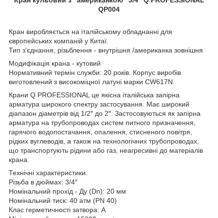
QP004
Кран виробляється на італійському обладнанні для
європейських компаній у Китаї.
Тип з'єднання, різьблення - внутрішня /американка зовнішня
Модифікація крана - кутовий
Нормативний термін служби: 20 років. Корпус виробів
виготовлений з високоміцної латуні марки CW617N.
Крани Q PROFESSIONAL це якісна італійська запірна
арматура широкого спектру застосування. Має широкий
діапазон діаметрів від 1/2″ до 2″. Застосовуються як запірна
арматура на трубопроводах систем питного призначення,
гарячого водопостачання, опалення, стисненого повітря,
рідких вуглеводів, а також на технологічних трубопроводах,
що транспортують рідини або газ, неагресивні до матеріалів
крана.
Технічні характеристики:
Різьба в дюймах: 3/4″
Номінальний прохід - Ду (Dn): 20 мм
Номінальний тиск: 40 атм (PN 40)
Клас герметичності затвора: А