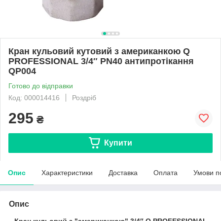
Кран кульовий кутовий з американкою Q
PROFESSIONAL 3/4″ PN40 антипротікання
QP004
Готово до відправки
Код: 000014416
Роздріб
295
₴
Купити
Опис
Характеристики
Доставка
Оплата
Умови п
Опис
Кран кульовий з "американкою" 3/4″ Q PROFESSIONAL