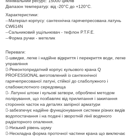
Мінімальний ресурс: 15000 циклів
Діапазон температур: від -20°С до +120°С.
Характеристики:
--Матеріал корпусу: сантехнічна гарячепресована латунь
CW614N
--Сальниковий ущільнювач - тефлон P.T.F.E.
--Форма ручки - метелик
Переваги:
-швидке, легке і надійне відкриття і перекриття води, легке
управління
-Ремонтопридатний корпус кульового крана Q
PROFESSIONAL виготовлений із сантехнічної
гарячепресованої латуні, стійкої до слаболужного і
слабокислотного середовища
- Латунні штоки і кульові затвори, оброблені методом
полірування, що позбавляє від прилипання і закипання
сторонніх часток на деталях запірної арматури
-забезпечує надійне функціонування системи різних видів
водопостачання і на подачі і зворотній лінії водяного
радіаторного опалення.
-Низький рівень шуму
-Нескладна форма проточної частини крана що виключає