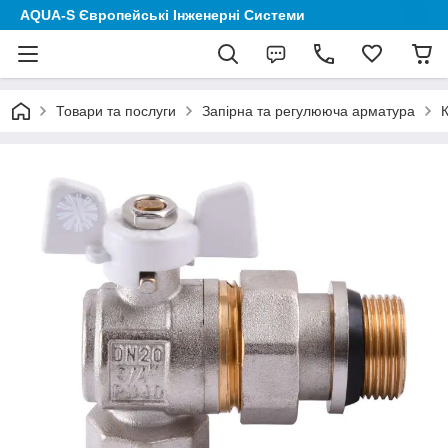
AQUA-S Європейські Інженерні Системи
Товари та послуги
Запірна та регулююча арматура
К