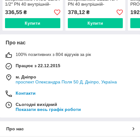
1/2″ PN 40 внутрішній-
PN 40 внутрішній-
PRO
зовнішній 154103
зовнішній SL1543
Біли
336,55
378,12
192
₴
₴
Купити
Купити
Про нас
100% позитивних з 804 відгуків за рік
Працює з 22.12.2015
м. Дніпро
проспект Олександра Поля 50 Д, Дніпро, Україна
Контакти
Сьогодні вихідний
Показати весь графік роботи
Про нас