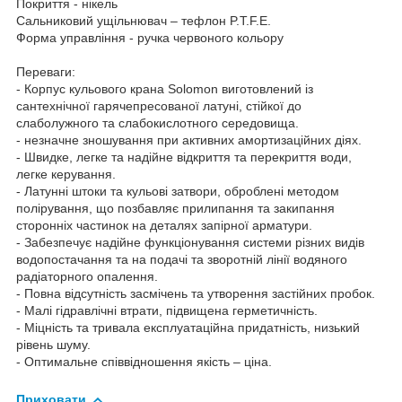
Покриття - нікель
Сальниковий ущільнювач – тефлон P.T.F.E.
Форма управління - ручка червоного кольору
Переваги:
- Корпус кульового крана Solomon виготовлений із
сантехнічної гарячепресованої латуні, стійкої до
слаболужного та слабокислотного середовища.
- незначне зношування при активних амортизаційних діях.
- Швидке, легке та надійне відкриття та перекриття води,
легке керування.
- Латунні штоки та кульові затвори, оброблені методом
полірування, що позбавляє прилипання та закипання
сторонніх частинок на деталях запірної арматури.
- Забезпечує надійне функціонування системи різних видів
водопостачання та на подачі та зворотній лінії водяного
радіаторного опалення.
- Повна відсутність засмічень та утворення застійних пробок.
- Малі гідравлічні втрати, підвищена герметичність.
- Міцність та тривала експлуатаційна придатність, низький
рівень шуму.
- Оптимальне співвідношення якість – ціна.
Приховати