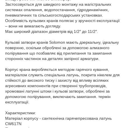
Застосовується для швидкого монтажу на магістральних
системах опалення, водопостачання, гідродинамічних,
пневматичних та сільськогосподарських установках.
Особливість кульових кранів полягає у зручності експлуатації
– вони не вимагають догляду.
Має широкий діапазон діаметрів від 1/2″ до 11/2″.
Кульовіі затвори кранів Solomon мають дзеркальну, ідеальну
поверхню, оскільки оброблені за допомогою алмазного
полірування що позбавляє від прилипання та закипання
сторонніх частинок на деталях запірної арматури.
Корпус крана виробляється методом гарячого кування,
матеріалом служить спеціальна латунь, покрита нікелем для
стійкості до високого тиску і захисту від впливу всіляких
агресивних компонентів при створенні трубопроводів,
хромовані латунні штоки і кульові затвори, оброблені за
допомогою полірування, виключають закипання. термін
експлуатації.
Характеристики:
Матеріал корпусу - сантехнічна гарячепресована латунь
CW617N