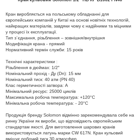
Кран виробляється на польському обладнанні для
європейських компаній у Китаї на основі новітніх технологій,
найкращих матеріалів, завдяки чому є надійними та міцними
у процесі їх експлуатації.
Тип з`єднання, різьблення – зовнішня/внутрішня
Модифікація крана - прямий
Нормативний термін служби: 15 років
Технічні характеристики :
Різьблення в дюймах: 1/2″
Номінальний прохід - Ду (Dn): 15 мм
Номінальний тиск: 40 атм (PN 40)
Клас герметичності затвора: А
Мінімальний ресурс: 25000 циклів
Максимальна робоча температура: +120°C
Мінімальна робоча температура: - 20°C
Продукція бренду Solomon відмінно зарекомендувала себе на
ринку України як вироби, що відповідають європейським
стандартам якості. Для виготовлення шарових кранів
використовується латунь марки CW 617N. Кран кульовий
вміщує робочий тиск 30 атмосфер.