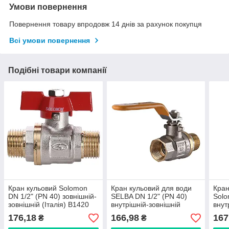
Умови повернення
Повернення товару впродовж 14 днів за рахунок покупця
Всі умови повернення
Подібні товари компанії
Кран кульовий Solomon
Кран кульовий для води
Кран
DN 1/2" (PN 40) зовнішній-
SELBA DN 1/2" (PN 40)
Solo
зовнішній (Італія) B1420
внутрішній-зовнішній
внут
B1002
(B10
176,18
166,98
167
₴
₴