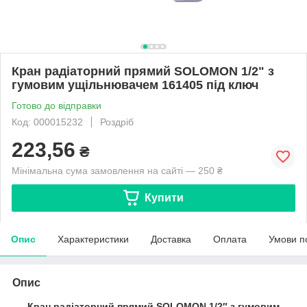
Кран радіаторний прямий SOLOMON 1/2" з
гумовим ущільнювачем 161405 під ключ
Готово до відправки
Код: 000015232
Роздріб
223,56
₴
Мінімальна сума замовлення на сайті — 250 ₴
Купити
Опис
Характеристики
Доставка
Оплата
Умови п
Опис
Кран радіаторний прямий SOLOMON 1/2″ з гумовим