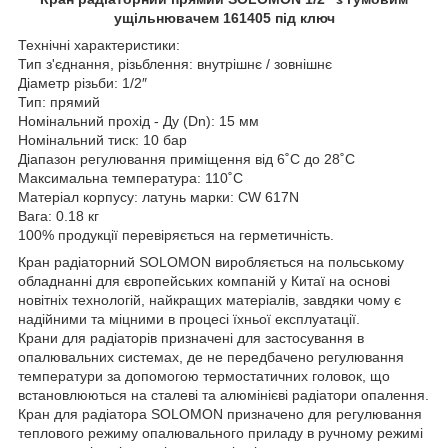
ущільнювачем 161405 під ключ
Технічні характеристики:
Тип з'єднання, різьблення: внутрішнє / зовнішнє
Діаметр різьби: 1/2″
Тип: прямий
Номінальний прохід - Ду (Dn): 15 мм
Номінальний тиск: 10 бар
Діапазон регулювання приміщення від 6˚C до 28˚C
Максимальна температура: 110˚C
Матеріал корпусу: латунь марки: CW 617N
Вага: 0.18 кг
100% продукції перевіряється на герметичність.
Кран радіаторний SOLOMON виробляється на польському
обладнанні для європейських компаній у Китаї на основі
новітніх технологій, найкращих матеріалів, завдяки чому є
надійними та міцними в процесі їхньої експлуатації.
Крани для радіаторів призначені для застосування в
опалювальних системах, де не передбачено регулювання
температури за допомогою термостатичних головок, що
встановлюються на сталеві та алюмінієві радіатори опалення.
Кран для радіатора SOLOMON призначено для регулювання
теплового режиму опалювального приладу в ручному режимі