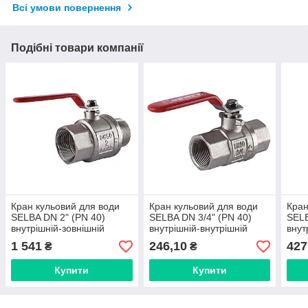
Всі умови повернення
Подібні товари компанії
Кран кульовий для води
Кран кульовий для води
Кран
SELBA DN 2" (PN 40)
SELBA DN 3/4" (PN 40)
SELB
внутрішній-зовнішній
внутрішній-внутрішній
внут
SL1505
SL1506
SL1
1 541
246,10
427
₴
₴
Купити
Купити