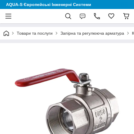
AQUA-S Європейські Інженерні Системи
Товари та послуги
Запірна та регулююча арматура
К