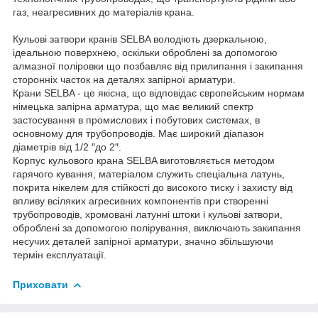
газ, неагресивних до матеріалів крана.
Кульові затвори кранів SELBA володіють дзеркальною,
ідеальною поверхнею, оскільки оброблені за допомогою
алмазної поліровки що позбавляє від прилипання і закипання
сторонніх часток на деталях запірної арматури.
Крани SELBA - це якісна, що відповідає європейським нормам
німецька запірна арматура, що має великий спектр
застосування в промислових і побутових системах, в
основному для трубопроводів. Має широкий діапазон
діаметрів від 1/2 ″до 2″.
Корпус кульового крана SELBA виготовляється методом
гарячого кування, матеріалом служить спеціальна латунь,
покрита нікелем для стійкості до високого тиску і захисту від
впливу всіляких агресивних компонентів при створенні
трубопроводів, хромовані латунні штоки і кульові затвори,
оброблені за допомогою полірування, виключають закипання
несучих деталей запірної арматури, значно збільшуючи
термін експлуатації.
Приховати