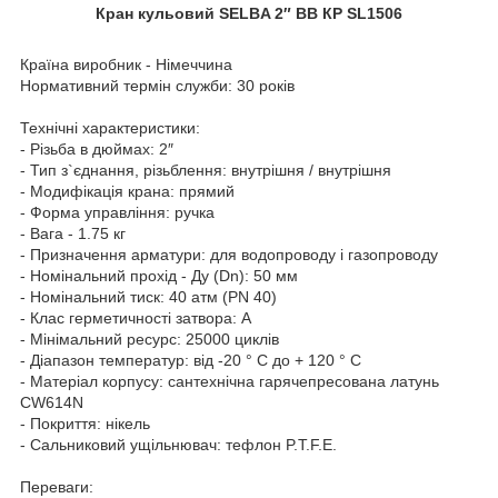
Кран кульовий SELBA 2″ ВВ КР SL1506
Країна виробник - Німеччина
Нормативний термін служби: 30 років
Технічні характеристики:
- Різьба в дюймах: 2″
- Тип з`єднання, різьблення: внутрішня / внутрішня
- Модифікація крана: прямий
- Форма управління: ручка
- Вага - 1.75 кг
- Призначення арматури: для водопроводу і газопроводу
- Номінальний прохід - Ду (Dn): 50 мм
- Номінальний тиск: 40 атм (PN 40)
- Клас герметичності затвора: А
- Мінімальний ресурс: 25000 циклів
- Діапазон температур: від -20 ° С до + 120 ° С
- Матеріал корпусу: сантехнічна гарячепресована латунь
CW614N
- Покриття: нікель
- Сальниковий ущільнювач: тефлон P.T.F.E.
Переваги: