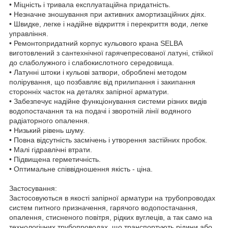
• Міцність і тривала експлуатаційна придатність.
• Незначне зношування при активних амортизаційних діях.
• Швидке, легке і надійне відкриття і перекриття води, легке
управління.
• Ремонтопридатний корпус кульового крана SELBA
виготовлений з сантехнічної гарячепресованої латуні, стійкої
до слаболужного і слабокислотного середовища.
• Латунні штоки і кульові затвори, оброблені методом
полірування, що позбавляє від прилипання і закипання
сторонніх часток на деталях запірної арматури.
• Забезпечує надійне функціонування системи різних видів
водопостачання та на подачі і зворотній лінії водяного
радіаторного опалення.
• Низький рівень шуму.
• Повна відсутність засмічень і утворення застійних пробок.
• Малі гідравлічні втрати.
• Підвищена герметичність.
• Оптимальне співвідношення якість - ціна.
Застосування:
Застосовуються в якості запірної арматури на трубопроводах
систем питного призначення, гарячого водопостачання,
опалення, стисненого повітря, рідких вуглеців, а так само на
технологічних трубопроводах, що транспортують рідини або