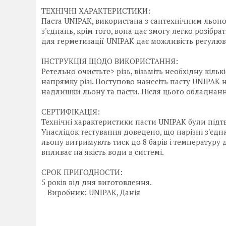
ТЕХНІЧНІ ХАРАКТЕРИСТИКИ:
Паста UNIPAK, використана з сантехнічним льоно
з'єднань, крім того, вона дає змогу легко розібра
для герметизації UNIPAK дає можливість регулюв
ІНСТРУКЦІЯ ЩОДО ВИКОРИСТАННЯ:
Ретельно очистьте> різь, візьміть необхідну кіль
напрямку різі. Поступово нанесіть пасту UNIPAK н
надлишки льону та пасти. Після цього обладнання
СЕРТИФІКАЦІЯ:
Технічні характеристики пасти UNIPAK були підт
Унаслідок тестування доведено, що нарізні з'єд
льону витримують тиск до 8 барів і температуру 
впливає на якість води в системі.
СРОК ПРИГОДНОСТИ:
5 років від дня виготовлення.
Виробник: UNIPAK, Данія