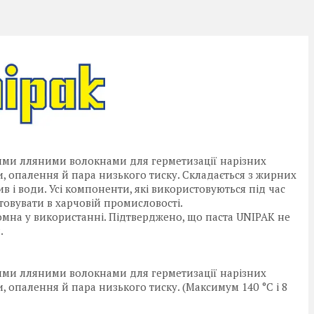
ними лляними волокнами для герметизації нарізних
и, опалення й пара низького тиску. Складається з жирних
в і води. Усі компоненти, які використовуються під час
товувати в харчовій промисловості.
омна у використанні. Підтверджено, що паста UNIPAK не
.
ними лляними волокнами для герметизації нарізних
, опалення й пара низького тиску. (Максимум 140 °C і 8