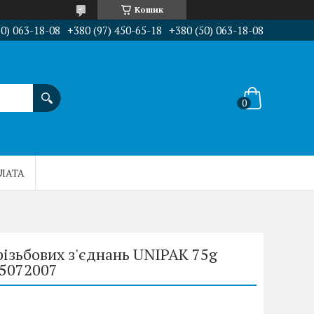
Кошик
50) 063-18-08
+380 (97) 450-65-18
+380 (50) 063-18-08
ПЛАТА
різьбових з'єднань UNIPAK 75g
 5072007