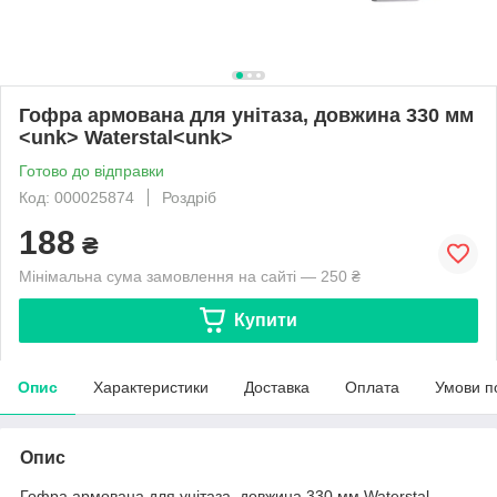
Гофра армована для унітаза, довжина 330 мм
<unk> Waterstal<unk>
Готово до відправки
Код: 000025874
Роздріб
188
₴
Мінімальна сума замовлення на сайті — 250 ₴
Купити
Опис
Характеристики
Доставка
Оплата
Умови п
Опис
Гофра армована для унітаза, довжина 330 мм Waterstal