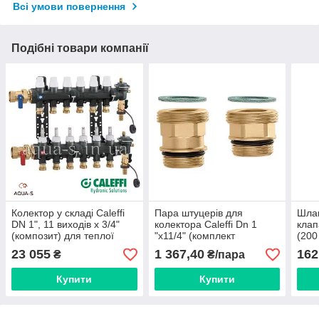
Всі умови повернення
Подібні товари компанії
Колектор у складі Caleffi
Пара штуцерів для
Шлан
DN 1", 11 виходів x 3/4"
колектора Caleffi Dn 1
клап
(композит) для теплої
"x11/4" (комплект
(200
підлоги (6716M1)
з'єднання) 675005
котл
23 055
1 367,40
162
₴
₴/пара
Купити
Купити