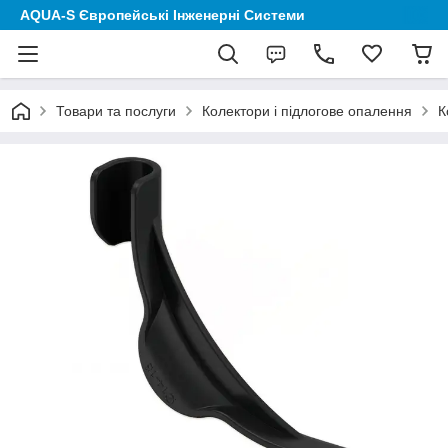
AQUA-S Європейські Інженерні Системи
Товари та послуги
Колектори і підлогове опалення
К