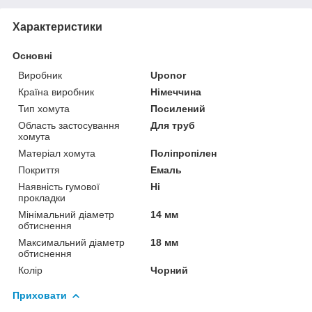
Характеристики
Основні
Виробник
Uponor
Країна виробник
Німеччина
Тип хомута
Посилений
Область застосування
Для труб
хомута
Матеріал хомута
Поліпропілен
Покриття
Емаль
Наявність гумової
Ні
прокладки
Мінімальний діаметр
14 мм
обтиснення
Максимальний діаметр
18 мм
обтиснення
Колір
Чорний
Приховати