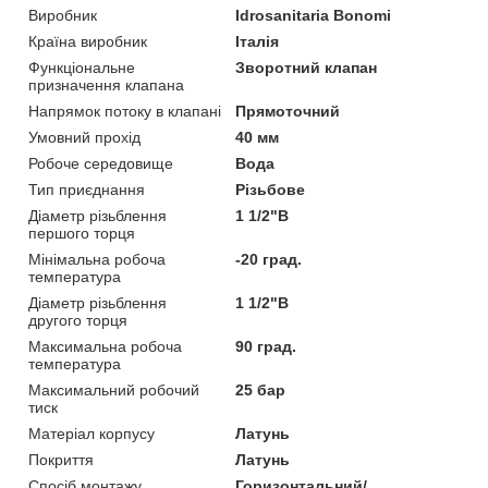
Виробник
Idrosanitaria Bonomi
Країна виробник
Італія
Функціональне
Зворотний клапан
призначення клапана
Напрямок потоку в клапані
Прямоточний
Умовний прохід
40 мм
Робоче середовище
Вода
Тип приєднання
Різьбове
Діаметр різьблення
1 1/2"В
першого торця
Мінімальна робоча
-20 град.
температура
Діаметр різьблення
1 1/2"В
другого торця
Максимальна робоча
90 град.
температура
Максимальний робочий
25 бар
тиск
Матеріал корпусу
Латунь
Покриття
Латунь
Спосіб монтажу
Горизонтальний/