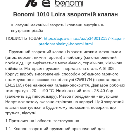
Bonomi 1010 Loira зворотній клапан
латунні механічні зворотні клапани внутрішня-
внутрішня різьба
ПОШИСТЬ ТОВАР:
https://aqua-s.in.ua/ua/p348012137-klapan-
predohranitelnyj-bonomi.html
Пружинний зворотний клапан із золотниковим механізмом
(шток, верхня, нижня тарілки) з нейлону (склонаповнений
поліамід), що вирізняється механічною, термічною, хімічною
стійкістю. Матеріал пружини - нержавіюча сталь AISI 306.
Корпус виробу виготовлений способом об'ємного гарячого
штампування з високоякісної латуні CW617N (євростандарт
EN12165) без нанесення гальванопокриття. Діапазон робочих
температур: -20... +90 °С. Номінальний тиск - 25-40 бар
(залежить від типорозміру). Різьба приєднання - внутрішня.
Напрямок потоку вказано стрілкою на корпусі. Цей зворотний
клапан монтується в будь-якому положенні, поверхні, що
труться, відсутні.
1.Призначення і область застосування
1.1. Клапан зворотний пружинний призначений для