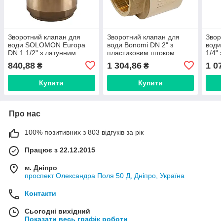
Зворотний клапан для
Зворотний клапан для
Звор
води SOLOMON Europa
води Bonomi DN 2" з
води
DN 1 1/2" з латунним
пластиковим штоком
1/4"
штоком 6026
(Італія) 10100013
(Іта
840,88
1 304,86
1 0
₴
₴
Купити
Купити
Про нас
100% позитивних з 803 відгуків за рік
Працює з 22.12.2015
м. Дніпро
проспект Олександра Поля 50 Д, Дніпро, Україна
Контакти
Сьогодні вихідний
Показати весь графік роботи