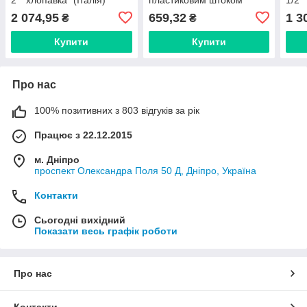
70002113
(Італія) 10100010
700
2 074,95
659,32
1 3
₴
₴
Купити
Купити
Про нас
100% позитивних з 803 відгуків за рік
Працює з 22.12.2015
м. Дніпро
проспект Олександра Поля 50 Д, Дніпро, Україна
Контакти
Сьогодні вихідний
Показати весь графік роботи
Про нас
Контакти