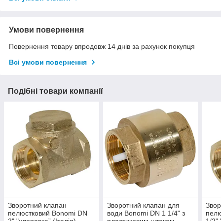
Умови повернення
Повернення товару впродовж 14 днів за рахунок покупця
Всі умови повернення
Подібні товари компанії
Зворотний клапан
Зворотний клапан для
Звор
пелюстковий Bonomi DN
води Bonomi DN 1 1/4" з
пелю
2" "хлопавка” (Італія)
пластиковим штоком
1/2"