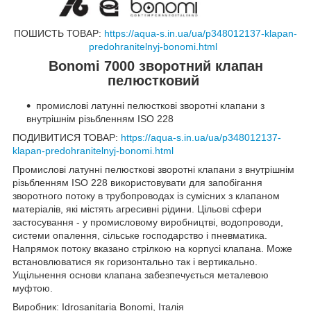
ПОШИСТЬ ТОВАР:
https://aqua-s.in.ua/ua/p348012137-klapan-
predohranitelnyj-bonomi.html
Bonomi 7000 зворотний клапан
пелюстковий
промислові латунні пелюсткові зворотні клапани з
внутрішнім різьбленням ISO 228
ПОДИВИТИСЯ ТОВАР:
https://aqua-s.in.ua/ua/p348012137-
klapan-predohranitelnyj-bonomi.html
Промислові латунні пелюсткові зворотні клапани з внутрішнім
різьбленням ISO 228 використовувати для запобігання
зворотного потоку в трубопроводах із сумісних з клапаном
матеріалів, які містять агресивні рідини. Цільові сфери
застосування - у промисловому виробництві, водопроводи,
системи опалення, сільське господарство і пневматика.
Напрямок потоку вказано стрілкою на корпусі клапана. Може
встановлюватися як горизонтально так і вертикально.
Ущільнення основи клапана забезпечується металевою
муфтою.
Виробник: Idrosanitaria Bonomi, Італія