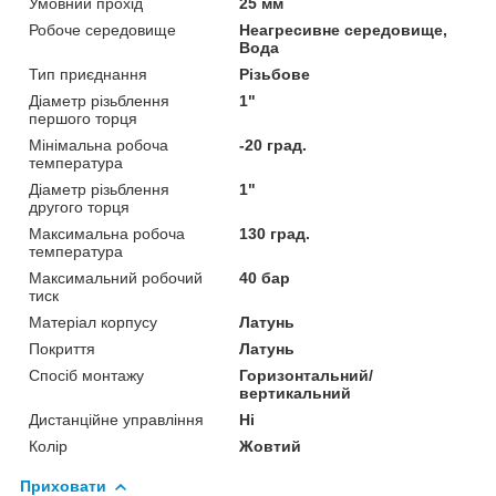
Умовний прохід
25 мм
Робоче середовище
Неагресивне середовище,
Вода
Тип приєднання
Різьбове
Діаметр різьблення
1"
першого торця
Мінімальна робоча
-20 град.
температура
Діаметр різьблення
1"
другого торця
Максимальна робоча
130 град.
температура
Максимальний робочий
40 бар
тиск
Матеріал корпусу
Латунь
Покриття
Латунь
Спосіб монтажу
Горизонтальний/
вертикальний
Дистанційне управління
Ні
Колір
Жовтий
Приховати