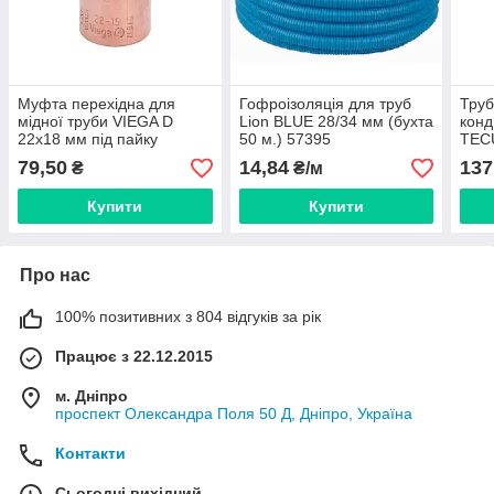
Муфта перехідна для
Гофроізоляція для труб
Труб
мідної труби VIEGA D
Lion BLUE 28/34 мм (бухта
конд
22x18 мм під пайку
50 м.) 57395
TECU
(Німеччина) 101602
(1/4
79,50
14,84
137
₴
₴/м
(Нім
Купити
Купити
Про нас
100% позитивних з 804 відгуків за рік
Працює з 22.12.2015
м. Дніпро
проспект Олександра Поля 50 Д, Дніпро, Україна
Контакти
Сьогодні вихідний