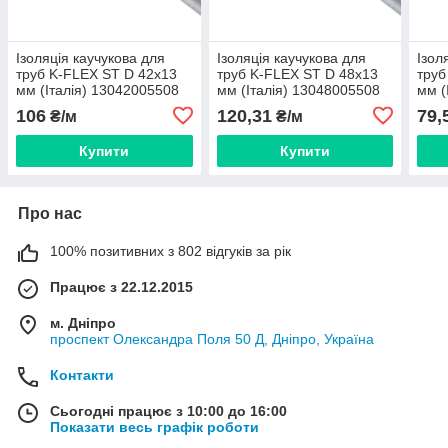
Ізоляція каучукова для
Ізоляція каучукова для
Ізол
труб K-FLEX ST D 42x13
труб K-FLEX ST D 48x13
труб
мм (Італія) 13042005508
мм (Італія) 13048005508
мм (
106
120,31
79,
₴/м
₴/м
Купити
Купити
Про нас
100% позитивних з 802 відгуків за рік
Працює з 22.12.2015
м. Дніпро
проспект Олександра Поля 50 Д, Дніпро, Україна
Контакти
Сьогодні працює з 10:00 до 16:00
Показати весь графік роботи