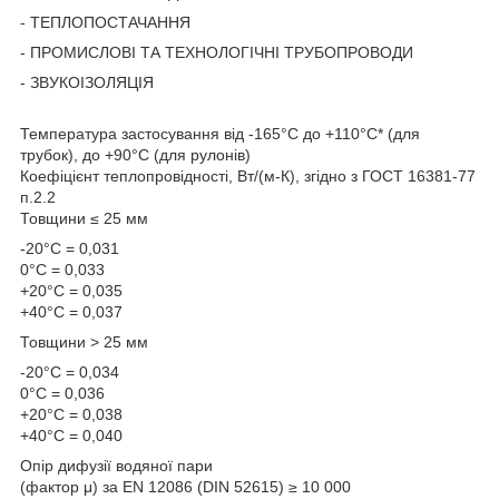
- ТЕПЛОПОСТАЧАННЯ
- ПРОМИСЛОВІ ТА ТЕХНОЛОГІЧНІ ТРУБОПРОВОДИ
- ЗВУКОІЗОЛЯЦІЯ
Температура застосування від -165°C до +110°C* (для
трубок), до +90°С (для рулонів)
Коефіцієнт теплопровідності, Вт/(м-К), згідно з ГОСТ 16381-77
п.2.2
Товщини ≤ 25 мм
-20°С = 0,031
0°С = 0,033
+20°С = 0,035
+40°С = 0,037
Товщини > 25 мм
-20°С = 0,034
0°С = 0,036
+20°С = 0,038
+40°С = 0,040
Опір дифузії водяної пари
(фактор μ) за EN 12086 (DIN 52615) ≥ 10 000