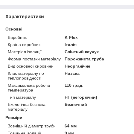
Характеристики
Основні
Виробник
K-Flex
Країна виробник
Італія
Матеріал ізоляції
Спінений каучук
Форма поставки матеріалу
Порожниста труба
Вид основної сировини
Неорганічне
Клас матеріалу по
Низька
теплопровідності
Максимальна робоча
110 град.
температура
Тип матеріалу
НГ (негорючий)
Екологічна безпека
Безпечний
матеріалу
Розміри
Зовнішній діаметр труби
64 мм
Товщина ізоляції
9 мм