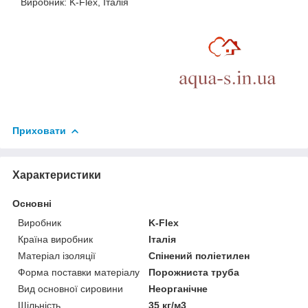
Виробник: K-Flex, Італія
Приховати
Характеристики
Основні
Виробник
K-Flex
Країна виробник
Італія
Матеріал ізоляції
Спінений поліетилен
Форма поставки матеріалу
Порожниста труба
Вид основної сировини
Неорганічне
Щільність
35 кг/м3