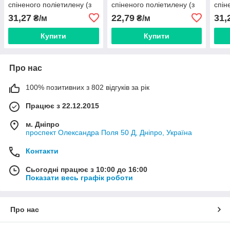
спіненого поліетилену (з
спіненого поліетилену (з
спін
покриттям) BLUE
покриттям) RED
покр
31,27
22,79
31,
₴/м
₴/м
Купити
Купити
Про нас
100% позитивних з 802 відгуків за рік
Працює з 22.12.2015
м. Дніпро
проспект Олександра Поля 50 Д, Дніпро, Україна
Контакти
Сьогодні працює з 10:00 до 16:00
Показати весь графік роботи
Про нас