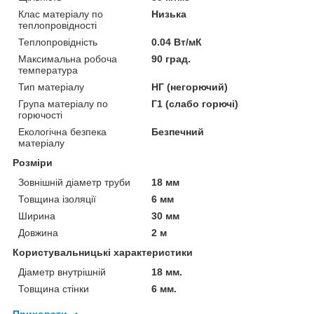
Клас матеріалу по
Низька
теплопровідності
Теплопровідність
0.04 Вт/мК
Максимальна робоча
90 град.
температура
Тип матеріалу
НГ (негорючий)
Група матеріалу по
Г1 (слабо горючі)
горючості
Екологічна безпека
Безпечний
матеріалу
Розміри
Зовнішній діаметр труби
18 мм
Товщина ізоляції
6 мм
Ширина
30 мм
Довжина
2 м
Користувальницькі характеристики
Діаметр внутрішній
18 мм.
Товщина стінки
6 мм.
Приховати