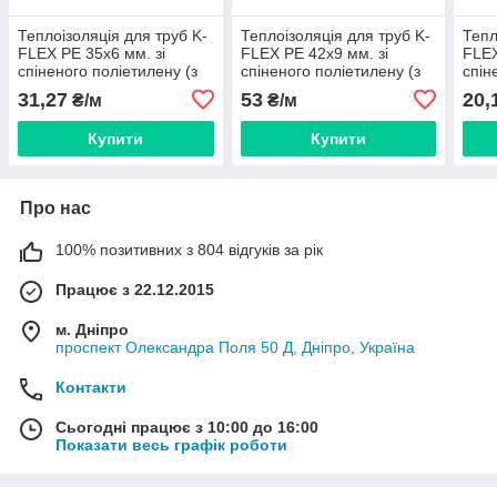
Теплоізоляція для труб K-
Теплоізоляція для труб K-
Тепл
FLEX PE 35x6 мм. зі
FLEX PE 42x9 мм. зі
FLEX
спіненого поліетилену (з
спіненого поліетилену (з
спін
покриттям) BLUE
покриттям) RED
покр
31,27
53
20,
₴/м
₴/м
Купити
Купити
Про нас
100% позитивних з 804 відгуків за рік
Працює з 22.12.2015
м. Дніпро
проспект Олександра Поля 50 Д, Дніпро, Україна
Контакти
Сьогодні працює з 10:00 до 16:00
Показати весь графік роботи