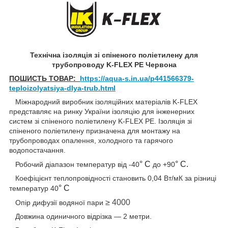
Технічна ізоляція зі спіненого поліетилену для
трубопроводу K-FLEX PE Червона
ПОШИСТЬ ТОВАР:
https://aqua-s.in.ua/p441566379-
teploizolyatsiya-dlya-trub.html
Міжнародний виробник ізоляційних матеріалів K-FLEX
представляє на ринку України ізоляцію для інженерних
систем зі спіненого поліетилену K-FLEX PE. Ізоляція зі
спіненого поліетилену призначена для монтажу на
трубопроводах опалення, холодного та гарячого
водопостачання.
° С
° С.
Робочий діапазон температур від -40
до +90
Коефіцієнт теплопровідності становить 0,04 Вт/мК за різниці
° С
температур 40
≥ 4000
Опір дифузії водяної пари
Довжина одиничного відрізка — 2 метри.