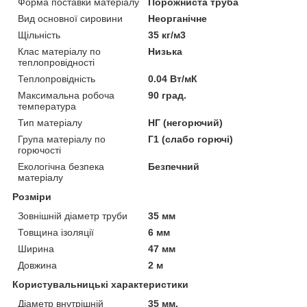
Форма поставки матеріалу
Порожниста труба
Вид основної сировини
Неорганічне
Щільність
35 кг/м3
Клас матеріалу по
Низька
теплопровідності
Теплопровідність
0.04 Вт/мК
Максимальна робоча
90 град.
температура
Тип матеріалу
НГ (негорючий)
Група матеріалу по
Г1 (слабо горючі)
горючості
Екологічна безпека
Безпечний
матеріалу
Розміри
Зовнішній діаметр труби
35 мм
Товщина ізоляції
6 мм
Ширина
47 мм
Довжина
2 м
Користувальницькі характеристики
Діаметр внутрішній
35 мм.