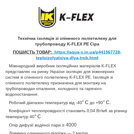
Технічна ізоляція зі спіненого поліетилену для
трубопроводу K-FLEX PE Сіра
ПОШИСТЬ ТОВАР:
https://aqua-s.in.ua/p441567728-
teploizolyatsiya-dlya-trub.html
Міжнародний виробник ізоляційних матеріалів K-FLEX
представляє на ринку України ізоляцію для інженерних
систем зі спіненого поліетилену K-FLEX PE. Ізоляція зі
спіненого поліетилену призначена для монтажу на
трубопроводах опалення, холодного та гарячого
водопостачання.
° С
° С.
Робочий діапазон температур від -40
до +90
Коефіцієнт теплопровідності становить 0,04 Вт/мК за різниці
° С
температур 40
≥ 4000
Опір дифузії водяної пари
Довжина одиничного відрізка — 2 метри.