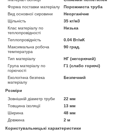
Форма поставки матеріалу
Порожниста труба
Вид основної сировини
Неорганічне
Щільність
35 кг/м3
Клас матеріалу по
Низька
теплопровідності
Теплопровідність
0.04 Вт/мК
Максимальна робоча
90 град.
температура
Тип матеріалу
НГ (негорючий)
Група матеріалу по
Г1 (слабо горючі)
горючості
Екологічна безпека
Безпечний
матеріалу
Розміри
Зовнішній діаметр труби
22 мм
Товщина ізоляції
13 мм
Ширина
48 мм
Довжина
2 м
Користувальницькі характеристики