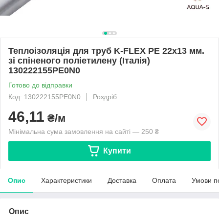
Теплоізоляція для труб K-FLEX PE 22x13 мм.
зі спіненого поліетилену (Італія)
130222155PE0N0
Готово до відправки
Код: 130222155PE0N0
Роздріб
46,11
₴/м
Мінімальна сума замовлення на сайті — 250 ₴
Купити
Опис
Характеристики
Доставка
Оплата
Умови п
Опис