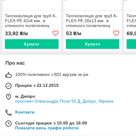
Теплоізоляція для труб K-
Теплоізоляція для труб K-
Тепл
FLEX PE 42x6 мм. зі
FLEX PE 28x13 мм. зі
FLEX
спіненого поліетилену
спіненого поліетилену
спін
(Італія) 060422155PE0N0
(Італія) 130282155PE0N0
(Іта
33,92
53
69,
₴/м
₴/м
Купити
Купити
Про нас
100% позитивних з 802 відгуків за рік
Працює з 22.12.2015
м. Дніпро
проспект Олександра Поля 50 Д, Дніпро, Україна
Контакти
Сьогодні працює з 10:00 до 16:00
Показати весь графік роботи