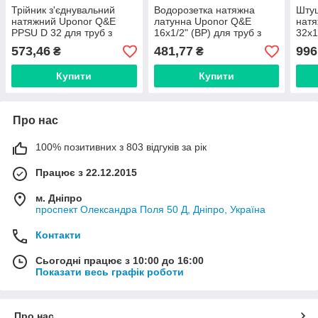
Трійник з'єднувальний
Водорозетка натяжна
Штуц
натяжний Uponor Q&E
латунна Uponor Q&E
нат
PPSU D 32 для труб з
16x1/2" (ВР) для труб з
32x1
поліетилену (PEX-A)
поліетилену (PEX-A)
полі
573,46
481,77
996
₴
₴
1001250
1059822
104
Купити
Купити
Про нас
100% позитивних з 803 відгуків за рік
Працює з 22.12.2015
м. Дніпро
проспект Олександра Поля 50 Д, Дніпро, Україна
Контакти
Сьогодні працює з 10:00 до 16:00
Показати весь графік роботи
Про нас