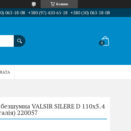
Кошик
50) 063-18-08
+380 (97) 450-65-18
+380 (50) 063-18-08
ПЛАТА
ї безшумна VALSIR SILERE D 110x5.4
талія) 220057