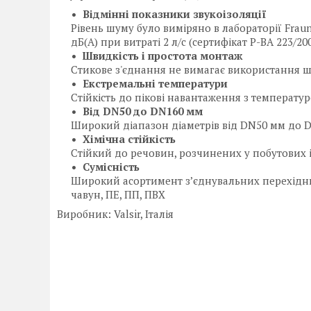
Відмінні показники звукоізоляції
Рівень шуму було виміряно в лабораторії Fraun
дБ(А) при витраті 2 л/с (сертифікат P-BA 223/20
Швидкість і простота монтаж
Стикове з'єднання не вимагає використання ш
Екстремальні температури
Стійкість до пікові навантаження з температур
Від DN50 до DN160 мм
Широкий діапазон діаметрів від DN50 мм до 
Хімічна стійкість
Стійкий до речовин, розчинених у побутових 
Сумісність
Широкий асортимент з’єднувальних перехідних
чавун, ПЕ, ПП, ПВХ
Виробник: Valsir, Італія