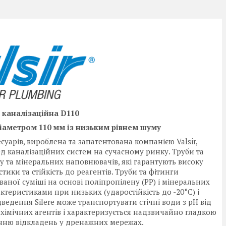
а каналізаційна D110
іаметром 110 мм із низьким рівнем шуму
есуарів, вироблена та запатентована компанією Valsir,
 каналізаційних систем на сучасному ринку. Труби та
ну та мінеральних наповнювачів, які гарантують високу
стики та стійкість до реагентів. Труби та фітинги
ваної суміші на основі поліпропілену (PP) і мінеральних
теристиками при низьких (ударостійкість до -20°C) і
ведення Silere може транспортувати стічні води з pH від
 хімічних агентів і характеризується надзвичайно гладкою
нню відкладень у дренажних мережах.