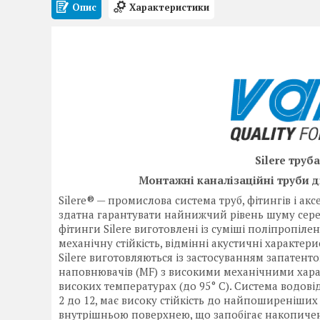
Опис
Характеристики
Silere труб
Монтажні каналізаційні труби д
Silere® — промислова система труб, фітингів і акс
здатна гарантувати найнижчий рівень шуму серед
фітинги Silere виготовлені із суміші поліпропіле
механічну стійкість, відмінні акустичні характери
Silere виготовляються із застосуванням запатенто
наповнювачів (MF) з високими механічними харак
високих температурах (до 95° C). Система водовід
2 до 12, має високу стійкість до найпоширеніших
внутрішньою поверхнею, що запобігає накопиче