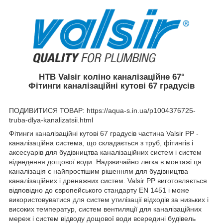
HTB Valsir коліно каналізаційне 67°
Фітинги каналізаційні кутові 67 градусів
ПОДИВИТИСЯ ТОВАР: https://aqua-s.in.ua/p1004376725-
truba-dlya-kanalizatsii.html
Фітинги каналізаційні кутові 67 градусів частина Valsir PP -
каналізаційна система, що складається з труб, фітингів і
аксесуарів для будівництва каналізаційних систем і систем
відведення дощової води. Надзвичайно легка в монтажі ця
каналізація є найпростішим рішенням для будівництва
каналізаційних і дренажних систем. Valsir PP виготовляється
відповідно до європейського стандарту EN 1451 і може
використовуватися для систем утилізації відходів за низьких і
високих температур, систем вентиляції для каналізаційних
мереж і систем відводу дощової води всередині будівель