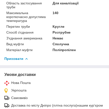
Область застосування
Для каналізації
труби
Максимальна
140
короткочасно допустима
температура
Перетин труби
Кругле
Спосіб з'єднання
Розтрубне
З'єднання американка
Немає
Вид муфти
Сполучна
Матеріал муфти
Поліпропілен
Приховати
Умови доставки
Нова Пошта
Укрпошта
Самовивіз
Доставка по місту Дніпро (плтна послуга)нашим кур'єром