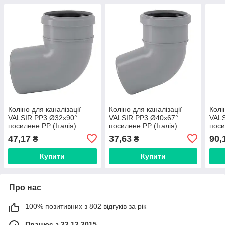
Коліно для каналізації
Коліно для каналізації
Колі
VALSIR PP3 Ø32х90°
VALSIR PP3 Ø40х67°
VALS
посилене PP (Італія)
посилене PP (Італія)
пос
504011
504019
(Іта
47,17
37,63
90,
₴
₴
Купити
Купити
Про нас
100% позитивних з 802 відгуків за рік
Працює з 22.12.2015