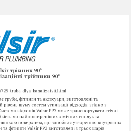
sir трійник 90°
ізаційні трійники 90°
25-truba-dlya-kanalizatsii.html
є труби, фітинги та аксесуари, виготовлені та
й рівень шуму систем утилізації відходів, згідно з
стема відходів Valsir PP3 може транспортувати стічні
тійкість до найпоширеніших хімічних сполук та
рішньою поверхнею, що запобігає утворенню внутрішніх
и та фітинги Valsir PP3 виготовлені з трьох шарів