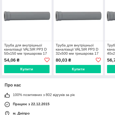
Труба для внутрішньої
Труба для внутрішньої
Труб
каналізації VALSIR PP3 D
каналізації VALSIR PP3 D
кана
50x150 мм тришарова 17
32x500 мм тришарова 17
40x2
dB(A) (Італія) 501041
dB(A) (Італія) 501005
dB(A
54,06
80,03
56,
₴
₴
Купити
Купити
Про нас
100% позитивних з 802 відгуків за рік
Працює з 22.12.2015
м. Дніпро