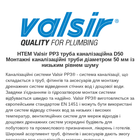
HTEM Valsir PP3 труба каналізаційна D50
Монтажні каналізаційні труби діаметром 50 мм із
низьким рівнем шуму
Каналізаційні системи Valsir PP3® - система каналізації, що
складається з труб, фітингів та аксесуарів для монтажу
дренажних систем відведення стічних вод і дощової води.
Завдяки з'єднанням із гідрозатвором монтаж системи
відбувається швидко та надійно. Valsir PP3® виготовляється за
європейським стандартом EN 1451 і можуть бути використані
для систем відводу стічних вод за низьких і високих
температур, вентиляційних систем для мереж відходів і
дощових дренажних систем усередині будівель для
побутового та промислового призначення, лікарень і готелів.
Широкий асортимент труб, фітингів і аксесуарів дають змогу
прокласти всю каналізаційну мережу, включно з