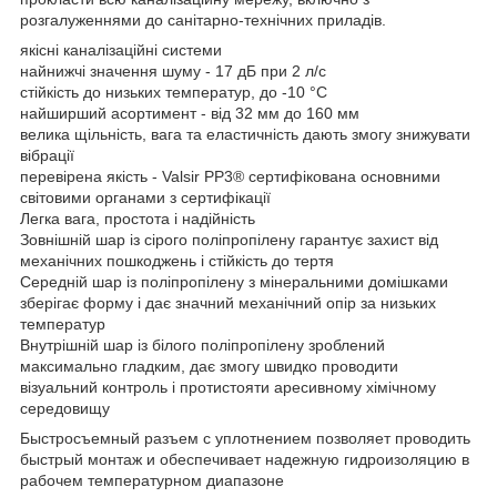
розгалуженнями до санітарно-технічних приладів.
якісні каналізаційні системи
найнижчі значення шуму - 17 дБ при 2 л/с
стійкість до низьких температур, до -10 °С
найширший асортимент - від 32 мм до 160 мм
велика щільність, вага та еластичність дають змогу знижувати
вібрації
перевірена якість - Valsir PP3® сертифікована основними
світовими органами з сертифікації
Легка вага, простота і надійність
Зовнішній шар із сірого поліпропілену гарантує захист від
механічних пошкоджень і стійкість до тертя
Середній шар із поліпропілену з мінеральними домішками
зберігає форму і дає значний механічний опір за низьких
температур
Внутрішній шар із білого поліпропілену зроблений
максимально гладким, дає змогу швидко проводити
візуальний контроль і протистояти аресивному хімічному
середовищу
Быстросъемный разъем с уплотнением позволяет проводить
быстрый монтаж и обеспечивает надежную гидроизоляцию в
рабочем температурном диапазоне