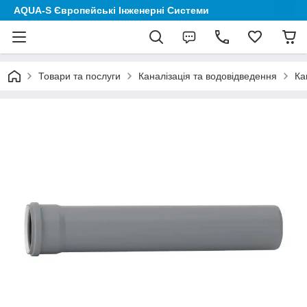
AQUA-S Європейські Інженерні Системи
Товари та послуги
Каналізація та водовідведення
Ка